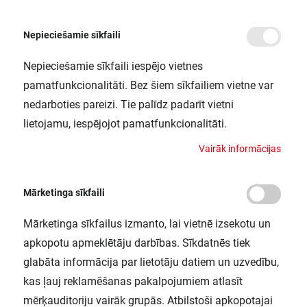
Nepieciešamie sīkfaili
Nepieciešamie sīkfaili iespējo vietnes
/
Sākums
LN COMP HO 1200 20W/4000K LEDV
pamatfunkcionalitāti. Bez šiem sīkfailiem vietne var
LN COMP HO 1200 20W/4000K LEDV
nedarboties pareizi. Tie palīdz padarīt vietni
LEDVANCE / 4058075106338
lietojamu, iespējojot pamatfunkcionalitāti.
V
a
i
r
ā
k
i
n
f
o
r
m
ā
c
i
j
a
s
Mārketinga sīkfaili
Mārketinga sīkfailus izmanto, lai vietnē izsekotu un
apkopotu apmeklētāju darbības. Sīkdatnēs tiek
glabāta informācija par lietotāju datiem un uzvedību,
kas ļauj reklamēšanas pakalpojumiem atlasīt
mērķauditoriju vairāk grupās. Atbilstoši apkopotajai