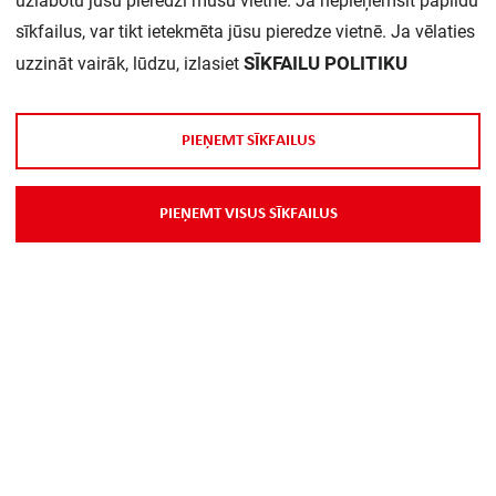
uzlabotu jūsu pieredzi mūsu vietnē. Ja nepieņemsit papildu
Daudzums iepakojumā:
1
sīkfailus, var tikt ietekmēta jūsu pieredze vietnē. Ja vēlaties
SĪKFAILU POLITIKU
uzzināt vairāk, lūdzu, izlasiet
P
I
E
Ņ
E
M
T
S
Ī
K
F
A
I
L
U
S
P
I
E
Ņ
E
M
T
V
I
S
U
S
S
Ī
K
F
A
I
L
U
S
Par Mums
Piegāde
Kontakti
Preču reklamācijas un atsauksmes
PP