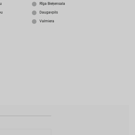
i
z
m
i
r
s
i
p
a
r
o
l
i
?
ju
Rīga Bieķensala
bu
Daugavpils
Valmiera
N
a
v
i
z
v
e
i
d
o
t
s
l
i
e
t
o
t
ā
j
a
k
o
n
t
s
?
I
Z
V
E
I
D
O
T
P
R
O
F
I
L
U