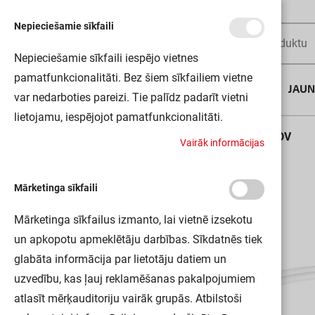
Nepieciešamie sīkfaili
Nepieciešamie sīkfaili iespējo vietnes
pamatfunkcionalitāti. Bez šiem sīkfailiem vietne
AUGUSTA DĪLS
JAU
var nedarboties pareizi. Tie palīdz padarīt vietni
lietojamu, iespējojot pamatfunkcionalitāti.
Sākums
LN INDV 1200 THROUGHWIRING KIT LEDV
V
a
i
r
ā
k
i
n
f
o
r
m
ā
c
i
j
a
s
Mārketinga sīkfaili
Mārketinga sīkfailus izmanto, lai vietnē izsekotu
un apkopotu apmeklētāju darbības. Sīkdatnēs tiek
glabāta informācija par lietotāju datiem un
uzvedību, kas ļauj reklamēšanas pakalpojumiem
atlasīt mērķauditoriju vairāk grupās. Atbilstoši