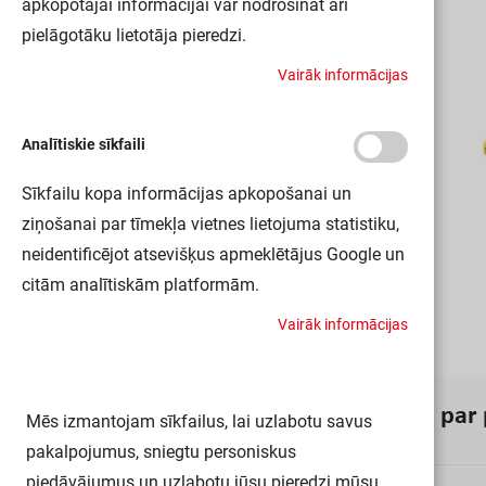
apkopotajai informācijai var nodrošināt arī
pielāgotāku lietotāja pieredzi.
V
a
i
r
ā
k
i
n
f
o
r
m
ā
c
i
j
a
s
Analītiskie sīkfaili
Sīkfailu kopa informācijas apkopošanai un
ziņošanai par tīmekļa vietnes lietojuma statistiku,
neidentificējot atsevišķus apmeklētājus Google un
citām analītiskām platformām.
V
a
i
r
ā
k
i
n
f
o
r
m
ā
c
i
j
a
s
I
n
f
o
r
m
ā
c
i
j
a
p
a
r
Mēs izmantojam sīkfailus, lai uzlabotu savus
pakalpojumus, sniegtu personiskus
piedāvājumus un uzlabotu jūsu pieredzi mūsu