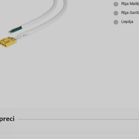
A
Rīga Malē
Rīga Ganī
Liepāja
p
r
e
c
i