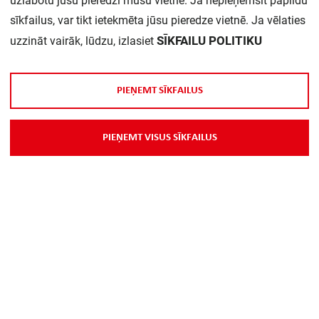
uzlabotu jūsu pieredzi mūsu vietnē. Ja nepieņemsit papildu
sīkfailus, var tikt ietekmēta jūsu pieredze vietnē. Ja vēlaties
Daudzums iepakojumā:
1
SĪKFAILU POLITIKU
uzzināt vairāk, lūdzu, izlasiet
P
I
E
Ņ
E
M
T
S
Ī
K
F
A
I
L
U
S
P
I
E
Ņ
E
M
T
V
I
S
U
S
S
Ī
K
F
A
I
L
U
S
Par Mums
Piegāde
Kontakti
Preču reklamācijas un atsauksmes