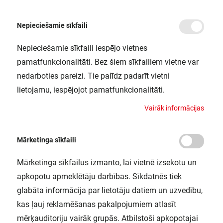
Nepieciešamie sīkfaili
Nepieciešamie sīkfaili iespējo vietnes
/
Sākums
LN INDV 1500 THROUGHWIRING KIT LEDV
pamatfunkcionalitāti. Bez šiem sīkfailiem vietne var
LN INDV 1500 THROUGHWIRING KIT
nedarboties pareizi. Tie palīdz padarīt vietni
LEDV
lietojamu, iespējojot pamatfunkcionalitāti.
LEDVANCE / 4058075133365
V
a
i
r
ā
k
i
n
f
o
r
m
ā
c
i
j
a
s
Mārketinga sīkfaili
Mārketinga sīkfailus izmanto, lai vietnē izsekotu un
apkopotu apmeklētāju darbības. Sīkdatnēs tiek
glabāta informācija par lietotāju datiem un uzvedību,
kas ļauj reklamēšanas pakalpojumiem atlasīt
mērķauditoriju vairāk grupās. Atbilstoši apkopotajai