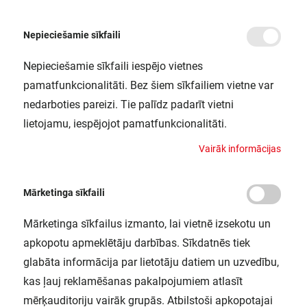
Nepieciešamie sīkfaili
Nepieciešamie sīkfaili iespējo vietnes
/
Sākums
LN INDV D 1200 34W/940 LEDV
pamatfunkcionalitāti. Bez šiem sīkfailiem vietne var
LN INDV D 1200 34W/940 LEDV
nedarboties pareizi. Tie palīdz padarīt vietni
LEDVANCE / 4058075522435
lietojamu, iespējojot pamatfunkcionalitāti.
V
a
i
r
ā
k
i
n
f
o
r
m
ā
c
i
j
a
s
Mārketinga sīkfaili
Mārketinga sīkfailus izmanto, lai vietnē izsekotu un
apkopotu apmeklētāju darbības. Sīkdatnēs tiek
glabāta informācija par lietotāju datiem un uzvedību,
kas ļauj reklamēšanas pakalpojumiem atlasīt
mērķauditoriju vairāk grupās. Atbilstoši apkopotajai