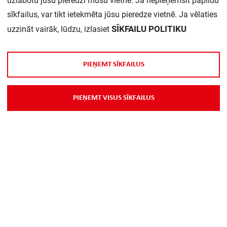
uzlabotu jūsu pieredzi mūsu vietnē. Ja nepieņemsit papildu
sīkfailus, var tikt ietekmēta jūsu pieredze vietnē. Ja vēlaties
SĪKFAILU POLITIKU
uzzināt vairāk, lūdzu, izlasiet
P
I
E
Ņ
E
M
T
S
Ī
K
F
A
I
L
U
S
Par Mums
P
I
E
Ņ
E
M
T
V
I
S
U
S
S
Ī
K
F
A
I
L
U
S
Piegāde
Kontakti
Preču reklamācijas un atsauksmes
PP
Vebināri