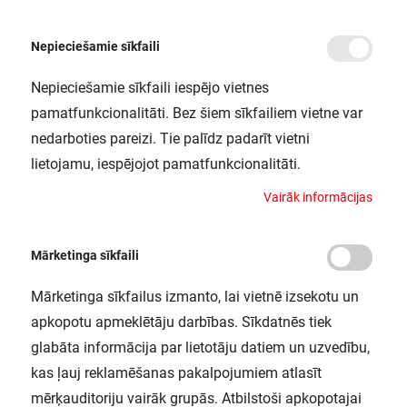
Nepieciešamie sīkfaili
Nepieciešamie sīkfaili iespējo vietnes
/
Sākums
LN INDV D 1500 25W/940 LEDV
pamatfunkcionalitāti. Bez šiem sīkfailiem vietne var
LN INDV D 1500 25W/940 LEDV
nedarboties pareizi. Tie palīdz padarīt vietni
LEDVANCE / 4058075522459
lietojamu, iespējojot pamatfunkcionalitāti.
V
a
i
r
ā
k
i
n
f
o
r
m
ā
c
i
j
a
s
Mārketinga sīkfaili
Mārketinga sīkfailus izmanto, lai vietnē izsekotu un
apkopotu apmeklētāju darbības. Sīkdatnēs tiek
glabāta informācija par lietotāju datiem un uzvedību,
kas ļauj reklamēšanas pakalpojumiem atlasīt
mērķauditoriju vairāk grupās. Atbilstoši apkopotajai