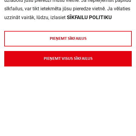
uzlabotu jūsu pieredzi mūsu vietnē. Ja nepieņemsit papildu
sīkfailus, var tikt ietekmēta jūsu pieredze vietnē. Ja vēlaties
SĪKFAILU POLITIKU
uzzināt vairāk, lūdzu, izlasiet
P
I
E
Ņ
E
M
T
S
Ī
K
F
A
I
L
U
S
Par Mums
P
I
E
Ņ
E
M
T
V
I
S
U
S
S
Ī
K
F
A
I
L
U
S
Piegāde
Kontakti
Preču reklamācijas un atsauksmes
PP
Vebināri