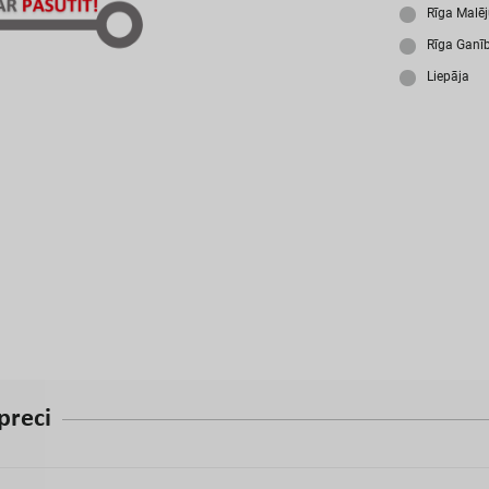
A
Rīga Malē
Rīga Ganī
Liepāja
p
r
e
c
i