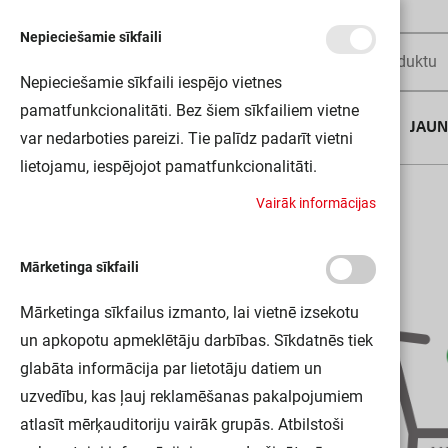
Nepieciešamie sīkfaili
Nepieciešamie sīkfaili iespējo vietnes
pamatfunkcionalitāti. Bez šiem sīkfailiem vietne
AUGUSTA DĪLS
JAU
var nedarboties pareizi. Tie palīdz padarīt vietni
lietojamu, iespējojot pamatfunkcionalitāti.
Sākums
LN INDV D 1500 48W/4000K EM LEDV
V
a
i
r
ā
k
i
n
f
o
r
m
ā
c
i
j
a
s
Mārketinga sīkfaili
Mārketinga sīkfailus izmanto, lai vietnē izsekotu
un apkopotu apmeklētāju darbības. Sīkdatnēs tiek
glabāta informācija par lietotāju datiem un
uzvedību, kas ļauj reklamēšanas pakalpojumiem
atlasīt mērķauditoriju vairāk grupās. Atbilstoši