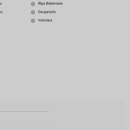
i
z
m
i
r
s
i
p
a
r
o
l
i
?
ju
Rīga Bieķensala
bu
Daugavpils
Valmiera
N
a
v
i
z
v
e
i
d
o
t
s
l
i
e
t
o
t
ā
j
a
k
o
n
t
s
?
I
Z
V
E
I
D
O
T
P
R
O
F
I
L
U