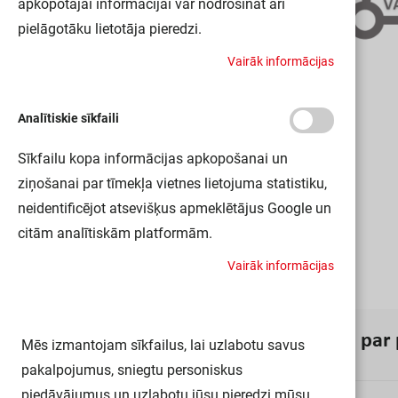
apkopotajai informācijai var nodrošināt arī
pielāgotāku lietotāja pieredzi.
V
a
i
r
ā
k
i
n
f
o
r
m
ā
c
i
j
a
s
Analītiskie sīkfaili
Sīkfailu kopa informācijas apkopošanai un
ziņošanai par tīmekļa vietnes lietojuma statistiku,
neidentificējot atsevišķus apmeklētājus Google un
citām analītiskām platformām.
V
a
i
r
ā
k
i
n
f
o
r
m
ā
c
i
j
a
s
I
n
f
o
r
m
ā
c
i
j
a
p
a
r
Mēs izmantojam sīkfailus, lai uzlabotu savus
pakalpojumus, sniegtu personiskus
piedāvājumus un uzlabotu jūsu pieredzi mūsu