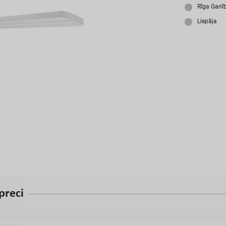
A
Rīga Ganī
Liepāja
p
r
e
c
i