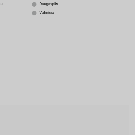
i
z
m
i
r
s
i
p
a
r
o
l
i
?
bu
Daugavpils
Valmiera
N
a
v
i
z
v
e
i
d
o
t
s
l
i
e
t
o
t
ā
j
a
k
o
n
t
s
?
I
Z
V
E
I
D
O
T
P
R
O
F
I
L
U