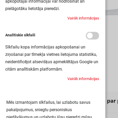
apkopotajai informācijai var nodrošināt arī
pielāgotāku lietotāja pieredzi.
V
a
i
r
ā
k
i
n
f
o
r
m
ā
c
i
j
a
s
Analītiskie sīkfaili
Sīkfailu kopa informācijas apkopošanai un
ziņošanai par tīmekļa vietnes lietojuma statistiku,
neidentificējot atsevišķus apmeklētājus Google un
citām analītiskām platformām.
V
a
i
r
ā
k
i
n
f
o
r
m
ā
c
i
j
a
s
I
n
f
o
r
m
ā
c
i
j
a
p
a
r
Mēs izmantojam sīkfailus, lai uzlabotu savus
pakalpojumus, sniegtu personiskus
piedāvājumus un uzlabotu jūsu pieredzi mūsu