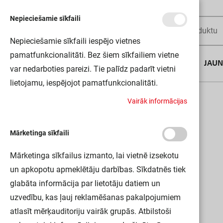
Nepieciešamie sīkfaili
Nepieciešamie sīkfaili iespējo vietnes
pamatfunkcionalitāti. Bez šiem sīkfailiem vietne
AUGUSTA DĪLS
JAU
var nedarboties pareizi. Tie palīdz padarīt vietni
lietojamu, iespējojot pamatfunkcionalitāti.
Sākums
LN INDV D 1500 48W/940 LEDV
V
a
i
r
ā
k
i
n
f
o
r
m
ā
c
i
j
a
s
Mārketinga sīkfaili
Mārketinga sīkfailus izmanto, lai vietnē izsekotu
un apkopotu apmeklētāju darbības. Sīkdatnēs tiek
glabāta informācija par lietotāju datiem un
uzvedību, kas ļauj reklamēšanas pakalpojumiem
atlasīt mērķauditoriju vairāk grupās. Atbilstoši