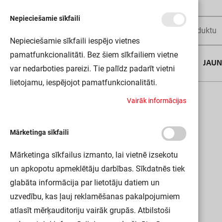
Nepieciešamie sīkfaili
Nepieciešamie sīkfaili iespējo vietnes
pamatfunkcionalitāti. Bez šiem sīkfailiem vietne
AUGUSTA DĪLS
JAU
var nedarboties pareizi. Tie palīdz padarīt vietni
lietojamu, iespējojot pamatfunkcionalitāti.
Sākums
LN INDV D DALI 1500 48W 4000K LEDV
V
a
i
r
ā
k
i
n
f
o
r
m
ā
c
i
j
a
s
Mārketinga sīkfaili
Mārketinga sīkfailus izmanto, lai vietnē izsekotu
un apkopotu apmeklētāju darbības. Sīkdatnēs tiek
glabāta informācija par lietotāju datiem un
uzvedību, kas ļauj reklamēšanas pakalpojumiem
atlasīt mērķauditoriju vairāk grupās. Atbilstoši