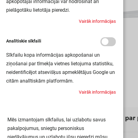
apkopotajai informācijai var nodrošināt arī
pielāgotāku lietotāja pieredzi.
V
a
i
r
ā
k
i
n
f
o
r
m
ā
c
i
j
a
s
Analītiskie sīkfaili
Sīkfailu kopa informācijas apkopošanai un
ziņošanai par tīmekļa vietnes lietojuma statistiku,
neidentificējot atsevišķus apmeklētājus Google un
citām analītiskām platformām.
V
a
i
r
ā
k
i
n
f
o
r
m
ā
c
i
j
a
s
I
n
f
o
r
m
ā
c
i
j
a
p
a
r
Mēs izmantojam sīkfailus, lai uzlabotu savus
pakalpojumus, sniegtu personiskus
piedāvājumus un uzlabotu jūsu pieredzi mūsu