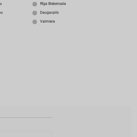
i
z
m
i
r
s
i
p
a
r
o
l
i
?
ju
Rīga Bieķensala
bu
Daugavpils
Valmiera
N
a
v
i
z
v
e
i
d
o
t
s
l
i
e
t
o
t
ā
j
a
k
o
n
t
s
?
I
Z
V
E
I
D
O
T
P
R
O
F
I
L
U