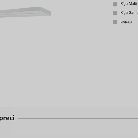
A
Rīga Malē
Rīga Ganī
Liepāja
p
r
e
c
i