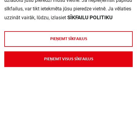
uzlabotu jūsu pieredzi mūsu vietnē. Ja nepieņemsit papildu
sīkfailus, var tikt ietekmēta jūsu pieredze vietnē. Ja vēlaties
SĪKFAILU POLITIKU
uzzināt vairāk, lūdzu, izlasiet
P
I
E
Ņ
E
M
T
S
Ī
K
F
A
I
L
U
S
P
I
E
Ņ
E
M
T
V
I
S
U
S
S
Ī
K
F
A
I
L
U
S
Par Mums
Piegāde
Kontakti
Preču reklamācijas un atsauksmes
PP