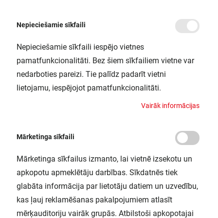
Nepieciešamie sīkfaili
Nepieciešamie sīkfaili iespējo vietnes
/
Sākums
LN INDV DALI SUSPENSION KIT LEDV
pamatfunkcionalitāti. Bez šiem sīkfailiem vietne var
LN INDV DALI SUSPENSION KIT
nedarboties pareizi. Tie palīdz padarīt vietni
LEDV
lietojamu, iespējojot pamatfunkcionalitāti.
LEDVANCE / 4058075133303
V
a
i
r
ā
k
i
n
f
o
r
m
ā
c
i
j
a
s
Mārketinga sīkfaili
Mārketinga sīkfailus izmanto, lai vietnē izsekotu un
apkopotu apmeklētāju darbības. Sīkdatnēs tiek
glabāta informācija par lietotāju datiem un uzvedību,
kas ļauj reklamēšanas pakalpojumiem atlasīt
mērķauditoriju vairāk grupās. Atbilstoši apkopotajai