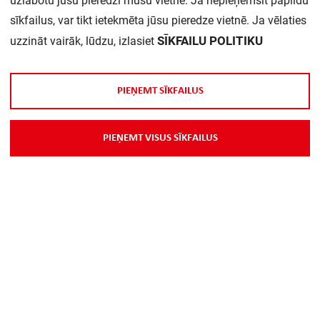
uzlabotu jūsu pieredzi mūsu vietnē. Ja nepieņemsit papildu
Daudzums iepakojumā:
1
sīkfailus, var tikt ietekmēta jūsu pieredze vietnē. Ja vēlaties
SĪKFAILU POLITIKU
uzzināt vairāk, lūdzu, izlasiet
P
I
E
Ņ
E
M
T
S
Ī
K
F
A
I
L
U
S
P
I
E
Ņ
E
M
T
V
I
S
U
S
S
Ī
K
F
A
I
L
U
S
Par Mums
Piegāde
Kontakti
Preču reklamācijas un atsauksmes
PP