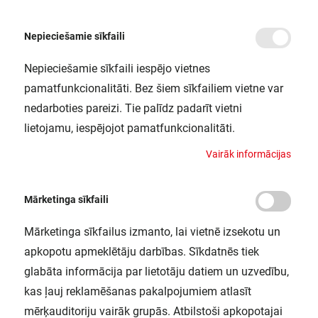
Nepieciešamie sīkfaili
Nepieciešamie sīkfaili iespējo vietnes
/
Sākums
LN INDV SUSPENSION WIRE LEDV
pamatfunkcionalitāti. Bez šiem sīkfailiem vietne var
LN INDV SUSPENSION WIRE LEDV
nedarboties pareizi. Tie palīdz padarīt vietni
LEDVANCE / 4058075133327
lietojamu, iespējojot pamatfunkcionalitāti.
V
a
i
r
ā
k
i
n
f
o
r
m
ā
c
i
j
a
s
Mārketinga sīkfaili
Mārketinga sīkfailus izmanto, lai vietnē izsekotu un
apkopotu apmeklētāju darbības. Sīkdatnēs tiek
glabāta informācija par lietotāju datiem un uzvedību,
kas ļauj reklamēšanas pakalpojumiem atlasīt
mērķauditoriju vairāk grupās. Atbilstoši apkopotajai