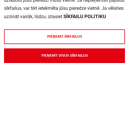
uzlabotu jūsu pieredzi mūsu vietnē. Ja nepieņemsit papildu
sīkfailus, var tikt ietekmēta jūsu pieredze vietnē. Ja vēlaties
Daudzums iepakojumā:
1
SĪKFAILU POLITIKU
uzzināt vairāk, lūdzu, izlasiet
P
I
E
Ņ
E
M
T
S
Ī
K
F
A
I
L
U
S
P
I
E
Ņ
E
M
T
V
I
S
U
S
S
Ī
K
F
A
I
L
U
S
Par Mums
Piegāde
Kontakti
Preču reklamācijas un atsauksmes