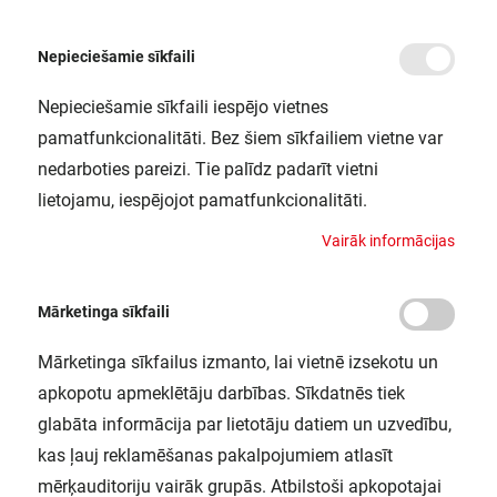
Nepieciešamie sīkfaili
Nepieciešamie sīkfaili iespējo vietnes
/
Sākums
LN SF 600 P 18W 830 WT IP44 DALI LEDV
pamatfunkcionalitāti. Bez šiem sīkfailiem vietne var
LN SF 600 P 18W 830 WT IP44 DALI
nedarboties pareizi. Tie palīdz padarīt vietni
LEDV
lietojamu, iespējojot pamatfunkcionalitāti.
LEDVANCE / 4058075733398
V
a
i
r
ā
k
i
n
f
o
r
m
ā
c
i
j
a
s
Mārketinga sīkfaili
Mārketinga sīkfailus izmanto, lai vietnē izsekotu un
apkopotu apmeklētāju darbības. Sīkdatnēs tiek
glabāta informācija par lietotāju datiem un uzvedību,
kas ļauj reklamēšanas pakalpojumiem atlasīt
mērķauditoriju vairāk grupās. Atbilstoši apkopotajai