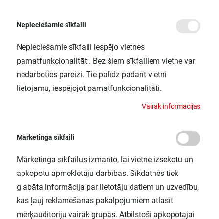
Nepieciešamie sīkfaili
Nepieciešamie sīkfaili iespējo vietnes
/
Sākums
LN UO 1200 25W/4000K LEDV
pamatfunkcionalitāti. Bez šiem sīkfailiem vietne var
LN UO 1200 25W/4000K LEDV
nedarboties pareizi. Tie palīdz padarīt vietni
LEDVANCE / 4058075479951
lietojamu, iespējojot pamatfunkcionalitāti.
V
a
i
r
ā
k
i
n
f
o
r
m
ā
c
i
j
a
s
Mārketinga sīkfaili
Mārketinga sīkfailus izmanto, lai vietnē izsekotu un
apkopotu apmeklētāju darbības. Sīkdatnēs tiek
glabāta informācija par lietotāju datiem un uzvedību,
kas ļauj reklamēšanas pakalpojumiem atlasīt
mērķauditoriju vairāk grupās. Atbilstoši apkopotajai