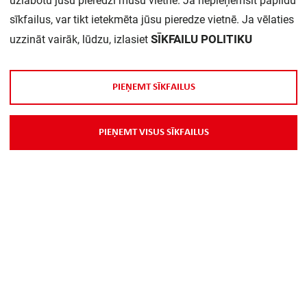
uzlabotu jūsu pieredzi mūsu vietnē. Ja nepieņemsit papildu
Daudzums iepakojumā:
1
sīkfailus, var tikt ietekmēta jūsu pieredze vietnē. Ja vēlaties
SĪKFAILU POLITIKU
uzzināt vairāk, lūdzu, izlasiet
P
I
E
Ņ
E
M
T
S
Ī
K
F
A
I
L
U
S
P
I
E
Ņ
E
M
T
V
I
S
U
S
S
Ī
K
F
A
I
L
U
S
Par Mums
Piegāde
Kontakti
Preču reklamācijas un atsauksmes
PP