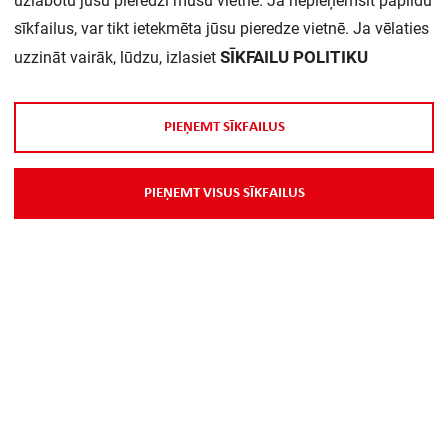
uzlabotu jūsu pieredzi mūsu vietnē. Ja nepieņemsit papildu
Daudzums iepakojumā:
1
sīkfailus, var tikt ietekmēta jūsu pieredze vietnē. Ja vēlaties
SĪKFAILU POLITIKU
uzzināt vairāk, lūdzu, izlasiet
P
I
E
Ņ
E
M
T
S
Ī
K
F
A
I
L
U
S
P
I
E
Ņ
E
M
T
V
I
S
U
S
S
Ī
K
F
A
I
L
U
S
Par Mums
Piegāde
Kontakti
Preču reklamācijas un atsauksmes
PP