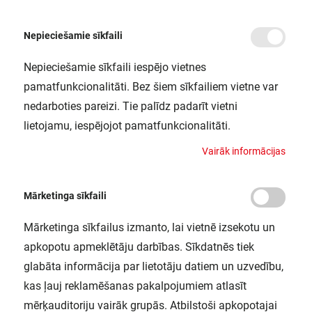
Nepieciešamie sīkfaili
Nepieciešamie sīkfaili iespējo vietnes
/
Sākums
LN UO 1500 46W/4000K LEDV
pamatfunkcionalitāti. Bez šiem sīkfailiem vietne var
LN UO 1500 46W/4000K LEDV
nedarboties pareizi. Tie palīdz padarīt vietni
LEDVANCE / 4058075122246
lietojamu, iespējojot pamatfunkcionalitāti.
V
a
i
r
ā
k
i
n
f
o
r
m
ā
c
i
j
a
s
Mārketinga sīkfaili
Mārketinga sīkfailus izmanto, lai vietnē izsekotu un
apkopotu apmeklētāju darbības. Sīkdatnēs tiek
glabāta informācija par lietotāju datiem un uzvedību,
kas ļauj reklamēšanas pakalpojumiem atlasīt
mērķauditoriju vairāk grupās. Atbilstoši apkopotajai