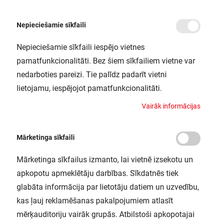
Nepieciešamie sīkfaili
Nepieciešamie sīkfaili iespējo vietnes
/
Sākums
LS AY-PC/R02/D/1 5X10X1 LEDV
pamatfunkcionalitāti. Bez šiem sīkfailiem vietne var
LS AY-PC/R02/D/1 5X10X1 LEDV
nedarboties pareizi. Tie palīdz padarīt vietni
LEDVANCE / 4058075305793
lietojamu, iespējojot pamatfunkcionalitāti.
V
a
i
r
ā
k
i
n
f
o
r
m
ā
c
i
j
a
s
Mārketinga sīkfaili
Mārketinga sīkfailus izmanto, lai vietnē izsekotu un
apkopotu apmeklētāju darbības. Sīkdatnēs tiek
glabāta informācija par lietotāju datiem un uzvedību,
kas ļauj reklamēšanas pakalpojumiem atlasīt
mērķauditoriju vairāk grupās. Atbilstoši apkopotajai