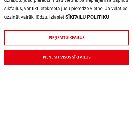
uzlabotu jūsu pieredzi mūsu vietnē. Ja nepieņemsit papildu
Daudzums iepakojumā:
1
sīkfailus, var tikt ietekmēta jūsu pieredze vietnē. Ja vēlaties
SĪKFAILU POLITIKU
uzzināt vairāk, lūdzu, izlasiet
P
I
E
Ņ
E
M
T
S
Ī
K
F
A
I
L
U
S
P
I
E
Ņ
E
M
T
V
I
S
U
S
S
Ī
K
F
A
I
L
U
S
Par Mums
Piegāde
Kontakti
Preču reklamācijas un atsauksmes
PP