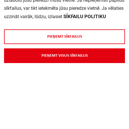
uzlabotu jūsu pieredzi mūsu vietnē. Ja nepieņemsit papildu
Daudzums iepakojumā:
1
sīkfailus, var tikt ietekmēta jūsu pieredze vietnē. Ja vēlaties
SĪKFAILU POLITIKU
uzzināt vairāk, lūdzu, izlasiet
P
I
E
Ņ
E
M
T
S
Ī
K
F
A
I
L
U
S
P
I
E
Ņ
E
M
T
V
I
S
U
S
S
Ī
K
F
A
I
L
U
S
Par Mums
Piegāde
Kontakti
Preču reklamācijas un atsauksmes
PP