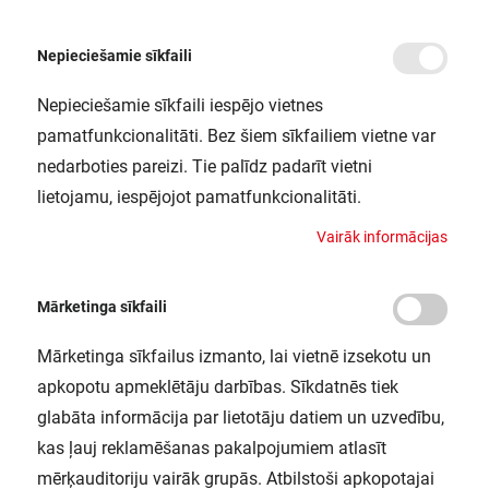
Nepieciešamie sīkfaili
Nepieciešamie sīkfaili iespējo vietnes
/
Sākums
LS AY-PC/W01/D/1 5X10X1 LEDV
pamatfunkcionalitāti. Bez šiem sīkfailiem vietne var
LS AY-PC/W01/D/1 5X10X1 LEDV
nedarboties pareizi. Tie palīdz padarīt vietni
LEDVANCE / 4058075279391
lietojamu, iespējojot pamatfunkcionalitāti.
V
a
i
r
ā
k
i
n
f
o
r
m
ā
c
i
j
a
s
Mārketinga sīkfaili
Mārketinga sīkfailus izmanto, lai vietnē izsekotu un
apkopotu apmeklētāju darbības. Sīkdatnēs tiek
glabāta informācija par lietotāju datiem un uzvedību,
kas ļauj reklamēšanas pakalpojumiem atlasīt
mērķauditoriju vairāk grupās. Atbilstoši apkopotajai