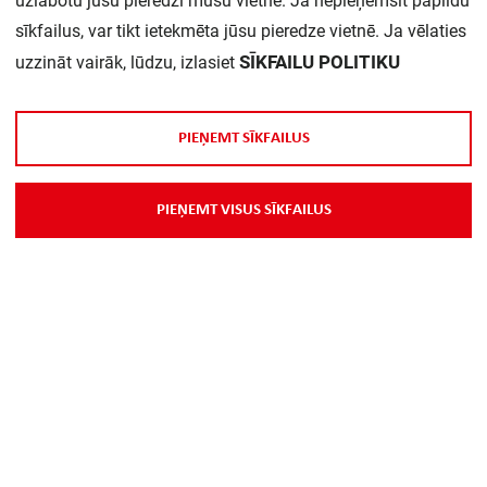
uzlabotu jūsu pieredzi mūsu vietnē. Ja nepieņemsit papildu
Daudzums iepakojumā:
1
sīkfailus, var tikt ietekmēta jūsu pieredze vietnē. Ja vēlaties
SĪKFAILU POLITIKU
uzzināt vairāk, lūdzu, izlasiet
P
I
E
Ņ
E
M
T
S
Ī
K
F
A
I
L
U
S
P
I
E
Ņ
E
M
T
V
I
S
U
S
S
Ī
K
F
A
I
L
U
S
Par Mums
Piegāde
Kontakti
Preču reklamācijas un atsauksmes
PP