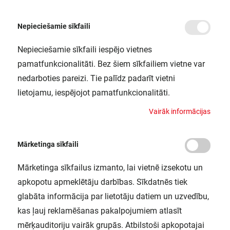
Nepieciešamie sīkfaili
Nepieciešamie sīkfaili iespējo vietnes
/
Sākums
LS AY-PF01/EC/H 50X2 LEDV
pamatfunkcionalitāti. Bez šiem sīkfailiem vietne var
LS AY-PF01/EC/H 50X2 LEDV
nedarboties pareizi. Tie palīdz padarīt vietni
LEDVANCE / 4058075277540
lietojamu, iespējojot pamatfunkcionalitāti.
V
a
i
r
ā
k
i
n
f
o
r
m
ā
c
i
j
a
s
Mārketinga sīkfaili
Mārketinga sīkfailus izmanto, lai vietnē izsekotu un
apkopotu apmeklētāju darbības. Sīkdatnēs tiek
glabāta informācija par lietotāju datiem un uzvedību,
kas ļauj reklamēšanas pakalpojumiem atlasīt
mērķauditoriju vairāk grupās. Atbilstoši apkopotajai