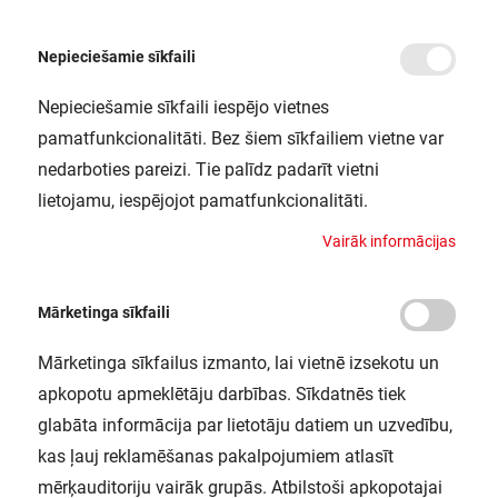
Nepieciešamie sīkfaili
Nepieciešamie sīkfaili iespējo vietnes
/
Sākums
LS AY-PF02/EC 50X2 LEDV
pamatfunkcionalitāti. Bez šiem sīkfailiem vietne var
LS AY-PF02/EC 50X2 LEDV
nedarboties pareizi. Tie palīdz padarīt vietni
LEDVANCE / 4058075277571
lietojamu, iespējojot pamatfunkcionalitāti.
V
a
i
r
ā
k
i
n
f
o
r
m
ā
c
i
j
a
s
Mārketinga sīkfaili
Mārketinga sīkfailus izmanto, lai vietnē izsekotu un
apkopotu apmeklētāju darbības. Sīkdatnēs tiek
glabāta informācija par lietotāju datiem un uzvedību,
kas ļauj reklamēšanas pakalpojumiem atlasīt
mērķauditoriju vairāk grupās. Atbilstoši apkopotajai