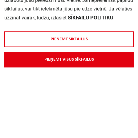
uzlabotu jūsu pieredzi mūsu vietnē. Ja nepieņemsit papildu
Daudzums iepakojumā:
1
sīkfailus, var tikt ietekmēta jūsu pieredze vietnē. Ja vēlaties
SĪKFAILU POLITIKU
uzzināt vairāk, lūdzu, izlasiet
P
I
E
Ņ
E
M
T
S
Ī
K
F
A
I
L
U
S
P
I
E
Ņ
E
M
T
V
I
S
U
S
S
Ī
K
F
A
I
L
U
S
Par Mums
Piegāde
Kontakti
Preču reklamācijas un atsauksmes
PP