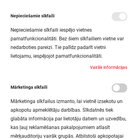
Nepieciešamie sīkfaili
Nepieciešamie sīkfaili iespējo vietnes
/
Sākums
LS AY-PF03/EC 50X2 LEDV
pamatfunkcionalitāti. Bez šiem sīkfailiem vietne var
LS AY-PF03/EC 50X2 LEDV
nedarboties pareizi. Tie palīdz padarīt vietni
LEDVANCE / 4058075277632
lietojamu, iespējojot pamatfunkcionalitāti.
V
a
i
r
ā
k
i
n
f
o
r
m
ā
c
i
j
a
s
Mārketinga sīkfaili
Mārketinga sīkfailus izmanto, lai vietnē izsekotu un
apkopotu apmeklētāju darbības. Sīkdatnēs tiek
glabāta informācija par lietotāju datiem un uzvedību,
kas ļauj reklamēšanas pakalpojumiem atlasīt
mērķauditoriju vairāk grupās. Atbilstoši apkopotajai