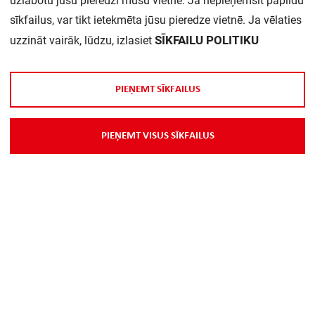
uzlabotu jūsu pieredzi mūsu vietnē. Ja nepieņemsit papildu
Daudzums iepakojumā:
1
sīkfailus, var tikt ietekmēta jūsu pieredze vietnē. Ja vēlaties
SĪKFAILU POLITIKU
uzzināt vairāk, lūdzu, izlasiet
P
I
E
Ņ
E
M
T
S
Ī
K
F
A
I
L
U
S
P
I
E
Ņ
E
M
T
V
I
S
U
S
S
Ī
K
F
A
I
L
U
S
Par Mums
Piegāde
Kontakti
Preču reklamācijas un atsauksmes
PP