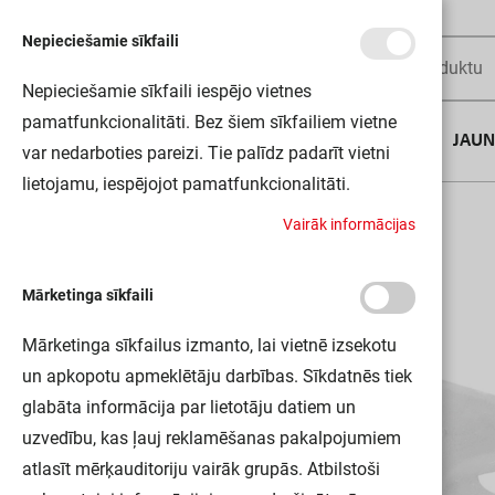
Nepieciešamie sīkfaili
Nepieciešamie sīkfaili iespējo vietnes
pamatfunkcionalitāti. Bez šiem sīkfailiem vietne
AUGUSTA DĪLS
JAU
var nedarboties pareizi. Tie palīdz padarīt vietni
lietojamu, iespējojot pamatfunkcionalitāti.
Sākums
LS AY-PF03/MB 50X2 LEDV
V
a
i
r
ā
k
i
n
f
o
r
m
ā
c
i
j
a
s
Mārketinga sīkfaili
Mārketinga sīkfailus izmanto, lai vietnē izsekotu
un apkopotu apmeklētāju darbības. Sīkdatnēs tiek
glabāta informācija par lietotāju datiem un
uzvedību, kas ļauj reklamēšanas pakalpojumiem
atlasīt mērķauditoriju vairāk grupās. Atbilstoši