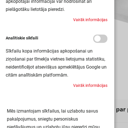
apkopotajai informācijai var nodrošināt arī
pielāgotāku lietotāja pieredzi.
V
a
i
r
ā
k
i
n
f
o
r
m
ā
c
i
j
a
s
Analītiskie sīkfaili
Sīkfailu kopa informācijas apkopošanai un
ziņošanai par tīmekļa vietnes lietojuma statistiku,
neidentificējot atsevišķus apmeklētājus Google un
citām analītiskām platformām.
V
a
i
r
ā
k
i
n
f
o
r
m
ā
c
i
j
a
s
I
n
f
o
r
m
ā
c
i
j
a
p
a
r
Mēs izmantojam sīkfailus, lai uzlabotu savus
pakalpojumus, sniegtu personiskus
piedāvājumus un uzlabotu jūsu pieredzi mūsu