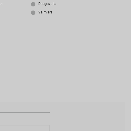
i
z
m
i
r
s
i
p
a
r
o
l
i
?
bu
Daugavpils
Valmiera
N
a
v
i
z
v
e
i
d
o
t
s
l
i
e
t
o
t
ā
j
a
k
o
n
t
s
?
I
Z
V
E
I
D
O
T
P
R
O
F
I
L
U