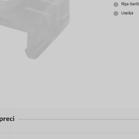
A
Rīga Ganī
Liepāja
p
r
e
c
i