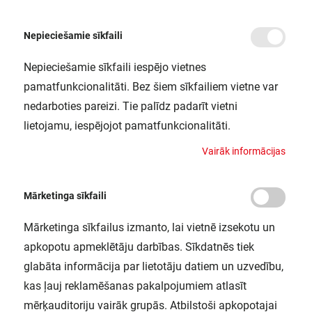
Nepieciešamie sīkfaili
Nepieciešamie sīkfaili iespējo vietnes
/
Sākums
LS AY-PF04/EC/H 50X2 LEDV
pamatfunkcionalitāti. Bez šiem sīkfailiem vietne var
LS AY-PF04/EC/H 50X2 LEDV
nedarboties pareizi. Tie palīdz padarīt vietni
LEDVANCE / 4058075277724
lietojamu, iespējojot pamatfunkcionalitāti.
V
a
i
r
ā
k
i
n
f
o
r
m
ā
c
i
j
a
s
Mārketinga sīkfaili
Mārketinga sīkfailus izmanto, lai vietnē izsekotu un
apkopotu apmeklētāju darbības. Sīkdatnēs tiek
glabāta informācija par lietotāju datiem un uzvedību,
kas ļauj reklamēšanas pakalpojumiem atlasīt
mērķauditoriju vairāk grupās. Atbilstoši apkopotajai