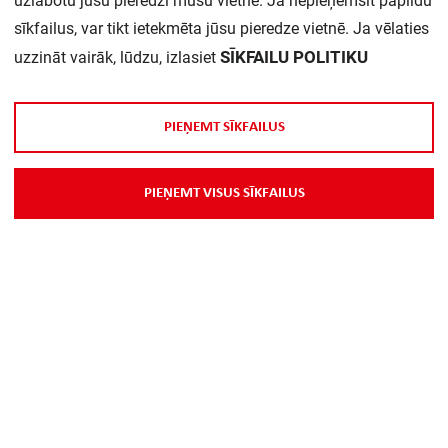
uzlabotu jūsu pieredzi mūsu vietnē. Ja nepieņemsit papildu
Daudzums iepakojumā:
1
sīkfailus, var tikt ietekmēta jūsu pieredze vietnē. Ja vēlaties
SĪKFAILU POLITIKU
uzzināt vairāk, lūdzu, izlasiet
P
I
E
Ņ
E
M
T
S
Ī
K
F
A
I
L
U
S
P
I
E
Ņ
E
M
T
V
I
S
U
S
S
Ī
K
F
A
I
L
U
S
Par Mums
Piegāde
Kontakti
Preču reklamācijas un atsauksmes
PP