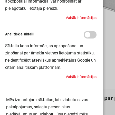
apkopotajai informācijai var nodrošināt arī
pielāgotāku lietotāja pieredzi.
V
a
i
r
ā
k
i
n
f
o
r
m
ā
c
i
j
a
s
Analītiskie sīkfaili
Sīkfailu kopa informācijas apkopošanai un
ziņošanai par tīmekļa vietnes lietojuma statistiku,
neidentificējot atsevišķus apmeklētājus Google un
citām analītiskām platformām.
V
a
i
r
ā
k
i
n
f
o
r
m
ā
c
i
j
a
s
I
n
f
o
r
m
ā
c
i
j
a
p
a
r
Mēs izmantojam sīkfailus, lai uzlabotu savus
pakalpojumus, sniegtu personiskus
piedāvājumus un uzlabotu jūsu pieredzi mūsu