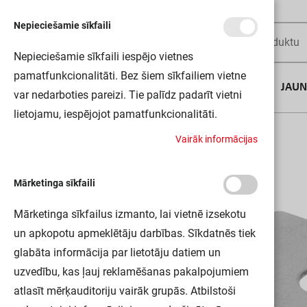
Nepieciešamie sīkfaili
Nepieciešamie sīkfaili iespējo vietnes
pamatfunkcionalitāti. Bez šiem sīkfailiem vietne
AUGUSTA DĪLS
JAU
var nedarboties pareizi. Tie palīdz padarīt vietni
lietojamu, iespējojot pamatfunkcionalitāti.
Sākums
LS AY-PM01/MB 50X2 LEDV
V
a
i
r
ā
k
i
n
f
o
r
m
ā
c
i
j
a
s
Mārketinga sīkfaili
Mārketinga sīkfailus izmanto, lai vietnē izsekotu
un apkopotu apmeklētāju darbības. Sīkdatnēs tiek
glabāta informācija par lietotāju datiem un
uzvedību, kas ļauj reklamēšanas pakalpojumiem
atlasīt mērķauditoriju vairāk grupās. Atbilstoši