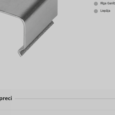
A
Rīga Ganī
Liepāja
p
r
e
c
i