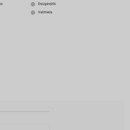
i
z
m
i
r
s
i
p
a
r
o
l
i
?
bu
Daugavpils
Valmiera
N
a
v
i
z
v
e
i
d
o
t
s
l
i
e
t
o
t
ā
j
a
k
o
n
t
s
?
I
Z
V
E
I
D
O
T
P
R
O
F
I
L
U