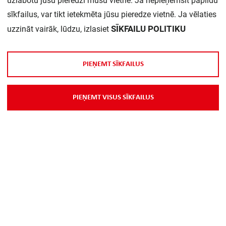
uzlabotu jūsu pieredzi mūsu vietnē. Ja nepieņemsit papildu
Daudzums iepakojumā:
1
sīkfailus, var tikt ietekmēta jūsu pieredze vietnē. Ja vēlaties
SĪKFAILU POLITIKU
uzzināt vairāk, lūdzu, izlasiet
P
I
E
Ņ
E
M
T
S
Ī
K
F
A
I
L
U
S
P
I
E
Ņ
E
M
T
V
I
S
U
S
S
Ī
K
F
A
I
L
U
S
Par Mums
Piegāde
Kontakti
Preču reklamācijas un atsauksmes
PP