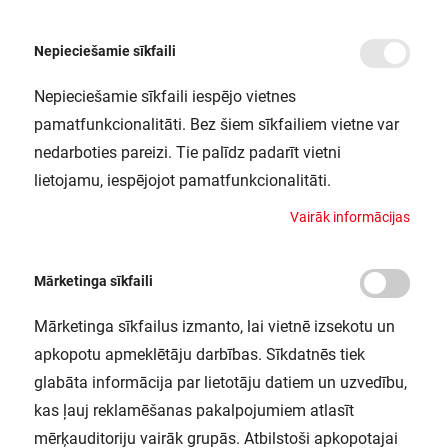
Nepieciešamie sīkfaili
Nepieciešamie sīkfaili iespējo vietnes
/
Sākums
LS AY-PM03/MB 50X2 LEDV
pamatfunkcionalitāti. Bez šiem sīkfailiem vietne var
LS AY-PM03/MB 50X2 LEDV
nedarboties pareizi. Tie palīdz padarīt vietni
LEDVANCE / 4058075276949
lietojamu, iespējojot pamatfunkcionalitāti.
V
a
i
r
ā
k
i
n
f
o
r
m
ā
c
i
j
a
s
Mārketinga sīkfaili
Mārketinga sīkfailus izmanto, lai vietnē izsekotu un
apkopotu apmeklētāju darbības. Sīkdatnēs tiek
glabāta informācija par lietotāju datiem un uzvedību,
kas ļauj reklamēšanas pakalpojumiem atlasīt
mērķauditoriju vairāk grupās. Atbilstoši apkopotajai