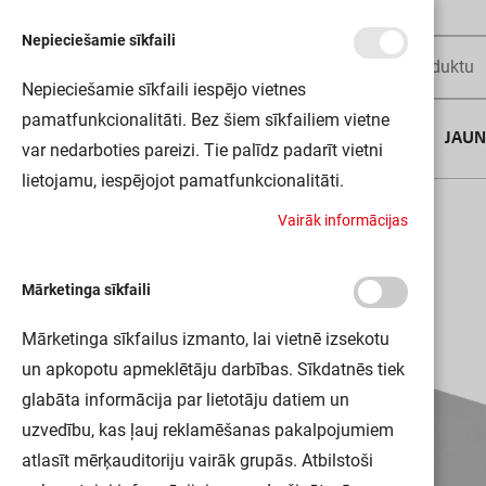
Nepieciešamie sīkfaili
Nepieciešamie sīkfaili iespējo vietnes
pamatfunkcionalitāti. Bez šiem sīkfailiem vietne
AUGUSTA DĪLS
JAU
var nedarboties pareizi. Tie palīdz padarīt vietni
lietojamu, iespējojot pamatfunkcionalitāti.
Sākums
LS AY-PW01/EC 50X2 LEDV
V
a
i
r
ā
k
i
n
f
o
r
m
ā
c
i
j
a
s
Mārketinga sīkfaili
Mārketinga sīkfailus izmanto, lai vietnē izsekotu
un apkopotu apmeklētāju darbības. Sīkdatnēs tiek
glabāta informācija par lietotāju datiem un
uzvedību, kas ļauj reklamēšanas pakalpojumiem
atlasīt mērķauditoriju vairāk grupās. Atbilstoši