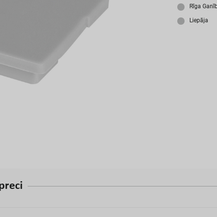
A
Rīga Ganī
Liepāja
p
r
e
c
i