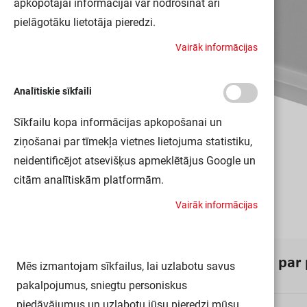
apkopotajai informācijai var nodrošināt arī
pielāgotāku lietotāja pieredzi.
V
a
i
r
ā
k
i
n
f
o
r
m
ā
c
i
j
a
s
Analītiskie sīkfaili
Sīkfailu kopa informācijas apkopošanai un
ziņošanai par tīmekļa vietnes lietojuma statistiku,
neidentificējot atsevišķus apmeklētājus Google un
citām analītiskām platformām.
V
a
i
r
ā
k
i
n
f
o
r
m
ā
c
i
j
a
s
I
n
f
o
r
m
ā
c
i
j
a
p
a
r
Mēs izmantojam sīkfailus, lai uzlabotu savus
pakalpojumus, sniegtu personiskus
piedāvājumus un uzlabotu jūsu pieredzi mūsu