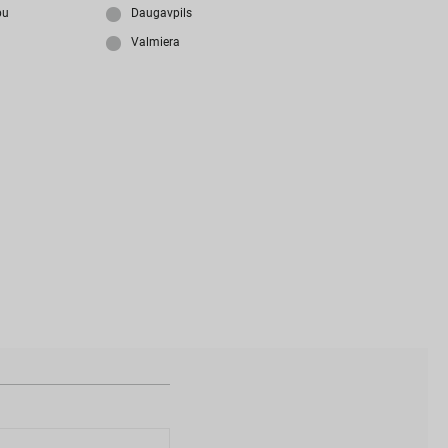
i
z
m
i
r
s
i
p
a
r
o
l
i
?
bu
Daugavpils
Valmiera
N
a
v
i
z
v
e
i
d
o
t
s
l
i
e
t
o
t
ā
j
a
k
o
n
t
s
?
I
Z
V
E
I
D
O
T
P
R
O
F
I
L
U