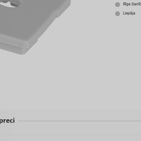
A
Rīga Ganī
Liepāja
p
r
e
c
i