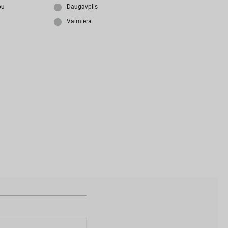
i
z
m
i
r
s
i
p
a
r
o
l
i
?
bu
Daugavpils
Valmiera
N
a
v
i
z
v
e
i
d
o
t
s
l
i
e
t
o
t
ā
j
a
k
o
n
t
s
?
I
Z
V
E
I
D
O
T
P
R
O
F
I
L
U