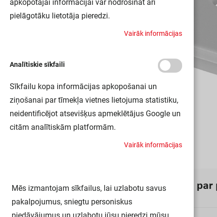
apkopotajai informācijai var nodrošināt arī
pielāgotāku lietotāja pieredzi.
V
a
i
r
ā
k
i
n
f
o
r
m
ā
c
i
j
a
s
Analītiskie sīkfaili
Sīkfailu kopa informācijas apkopošanai un
ziņošanai par tīmekļa vietnes lietojuma statistiku,
neidentificējot atsevišķus apmeklētājus Google un
citām analītiskām platformām.
V
a
i
r
ā
k
i
n
f
o
r
m
ā
c
i
j
a
s
I
n
f
o
r
m
ā
c
i
j
a
p
a
r
Mēs izmantojam sīkfailus, lai uzlabotu savus
pakalpojumus, sniegtu personiskus
piedāvājumus un uzlabotu jūsu pieredzi mūsu