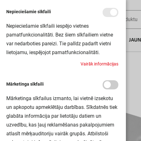
Nepieciešamie sīkfaili
Nepieciešamie sīkfaili iespējo vietnes
pamatfunkcionalitāti. Bez šiem sīkfailiem vietne
AUGUSTA DĪLS
JAU
var nedarboties pareizi. Tie palīdz padarīt vietni
lietojamu, iespējojot pamatfunkcionalitāti.
Sākums
LS AY-PW01/EC/H 50X2 LEDV
V
a
i
r
ā
k
i
n
f
o
r
m
ā
c
i
j
a
s
Mārketinga sīkfaili
Mārketinga sīkfailus izmanto, lai vietnē izsekotu
un apkopotu apmeklētāju darbības. Sīkdatnēs tiek
glabāta informācija par lietotāju datiem un
uzvedību, kas ļauj reklamēšanas pakalpojumiem
atlasīt mērķauditoriju vairāk grupās. Atbilstoši