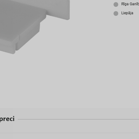
A
Rīga Ganī
Liepāja
p
r
e
c
i