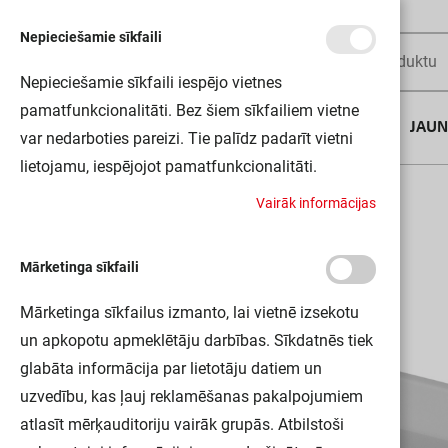
Nepieciešamie sīkfaili
Nepieciešamie sīkfaili iespējo vietnes
pamatfunkcionalitāti. Bez šiem sīkfailiem vietne
AUGUSTA DĪLS
JAU
var nedarboties pareizi. Tie palīdz padarīt vietni
lietojamu, iespējojot pamatfunkcionalitāti.
Sākums
LS AY-PW02/EC 50X2 LEDV
V
a
i
r
ā
k
i
n
f
o
r
m
ā
c
i
j
a
s
Mārketinga sīkfaili
Mārketinga sīkfailus izmanto, lai vietnē izsekotu
un apkopotu apmeklētāju darbības. Sīkdatnēs tiek
glabāta informācija par lietotāju datiem un
uzvedību, kas ļauj reklamēšanas pakalpojumiem
atlasīt mērķauditoriju vairāk grupās. Atbilstoši