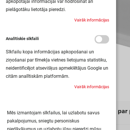
apkopotajai informācijai var nodrošināt arī
pielāgotāku lietotāja pieredzi.
V
a
i
r
ā
k
i
n
f
o
r
m
ā
c
i
j
a
s
Analītiskie sīkfaili
Sīkfailu kopa informācijas apkopošanai un
ziņošanai par tīmekļa vietnes lietojuma statistiku,
neidentificējot atsevišķus apmeklētājus Google un
citām analītiskām platformām.
V
a
i
r
ā
k
i
n
f
o
r
m
ā
c
i
j
a
s
I
n
f
o
r
m
ā
c
i
j
a
p
a
r
Mēs izmantojam sīkfailus, lai uzlabotu savus
pakalpojumus, sniegtu personiskus
piedāvājumus un uzlabotu jūsu pieredzi mūsu