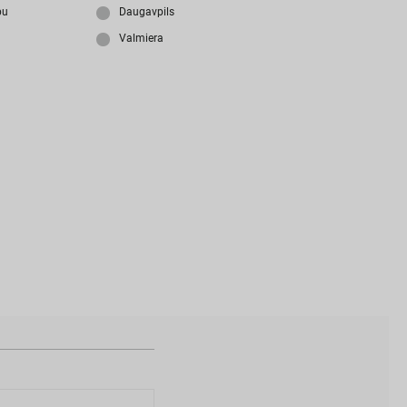
i
z
m
i
r
s
i
p
a
r
o
l
i
?
bu
Daugavpils
Valmiera
N
a
v
i
z
v
e
i
d
o
t
s
l
i
e
t
o
t
ā
j
a
k
o
n
t
s
?
I
Z
V
E
I
D
O
T
P
R
O
F
I
L
U