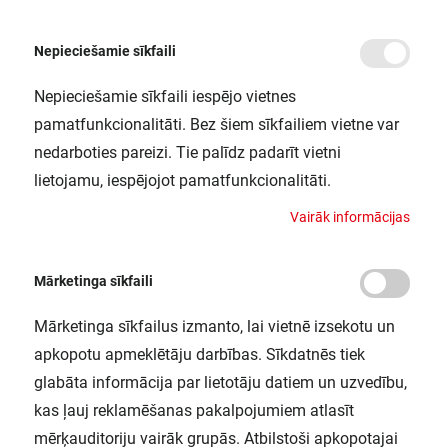
Nepieciešamie sīkfaili
Nepieciešamie sīkfaili iespējo vietnes
/
Sākums
LS AY-PW02/UW/39X26/14/1 5X10X1 LEDV
pamatfunkcionalitāti. Bez šiem sīkfailiem vietne var
LS AY-PW02/UW/39X26/14/1
nedarboties pareizi. Tie palīdz padarīt vietni
5X10X1 LEDV
lietojamu, iespējojot pamatfunkcionalitāti.
LEDVANCE / 4058075278134
V
a
i
r
ā
k
i
n
f
o
r
m
ā
c
i
j
a
s
Mārketinga sīkfaili
Mārketinga sīkfailus izmanto, lai vietnē izsekotu un
apkopotu apmeklētāju darbības. Sīkdatnēs tiek
glabāta informācija par lietotāju datiem un uzvedību,
kas ļauj reklamēšanas pakalpojumiem atlasīt
mērķauditoriju vairāk grupās. Atbilstoši apkopotajai