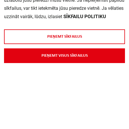
uzlabotu jūsu pieredzi mūsu vietnē. Ja nepieņemsit papildu
sīkfailus, var tikt ietekmēta jūsu pieredze vietnē. Ja vēlaties
Daudzums iepakojumā:
1
SĪKFAILU POLITIKU
uzzināt vairāk, lūdzu, izlasiet
P
I
E
Ņ
E
M
T
S
Ī
K
F
A
I
L
U
S
P
I
E
Ņ
E
M
T
V
I
S
U
S
S
Ī
K
F
A
I
L
U
S
Par Mums
Piegāde
Kontakti
Preču reklamācijas un atsauksmes