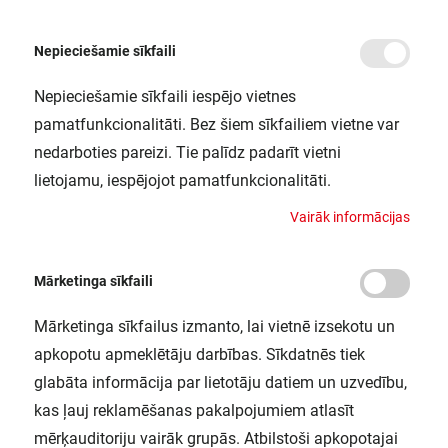
Nepieciešamie sīkfaili
Nepieciešamie sīkfaili iespējo vietnes
/
Sākums
LS P-1500/940/5/IP67 FS1 LEDV
pamatfunkcionalitāti. Bez šiem sīkfailiem vietne var
LS P-1500/940/5/IP67 FS1 LEDV
nedarboties pareizi. Tie palīdz padarīt vietni
LEDVANCE / 4058075706033
lietojamu, iespējojot pamatfunkcionalitāti.
V
a
i
r
ā
k
i
n
f
o
r
m
ā
c
i
j
a
s
Mārketinga sīkfaili
Mārketinga sīkfailus izmanto, lai vietnē izsekotu un
apkopotu apmeklētāju darbības. Sīkdatnēs tiek
glabāta informācija par lietotāju datiem un uzvedību,
kas ļauj reklamēšanas pakalpojumiem atlasīt
mērķauditoriju vairāk grupās. Atbilstoši apkopotajai