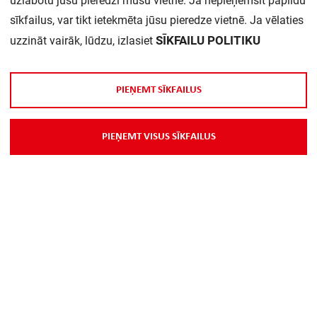
uzlabotu jūsu pieredzi mūsu vietnē. Ja nepieņemsit papildu
sīkfailus, var tikt ietekmēta jūsu pieredze vietnē. Ja vēlaties
SĪKFAILU POLITIKU
uzzināt vairāk, lūdzu, izlasiet
P
I
E
Ņ
E
M
T
S
Ī
K
F
A
I
L
U
S
Par Mums
P
I
E
Ņ
E
M
T
V
I
S
U
S
S
Ī
K
F
A
I
L
U
S
Piegāde
Kontakti
Preču reklamācijas un atsauksmes
PP
Vebināri