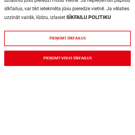
uzlabotu jūsu pieredzi mūsu vietnē. Ja nepieņemsit papildu
Daudzums iepakojumā:
1
sīkfailus, var tikt ietekmēta jūsu pieredze vietnē. Ja vēlaties
SĪKFAILU POLITIKU
uzzināt vairāk, lūdzu, izlasiet
P
I
E
Ņ
E
M
T
S
Ī
K
F
A
I
L
U
S
P
I
E
Ņ
E
M
T
V
I
S
U
S
S
Ī
K
F
A
I
L
U
S
Par Mums
Piegāde
Kontakti
Preču reklamācijas un atsauksmes
PP