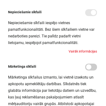
Nepieciešamie sīkfaili
Nepieciešamie sīkfaili iespējo vietnes
/
Sākums
LS P-500/930/5/IP67 20X1 G2 LEDV
pamatfunkcionalitāti. Bez šiem sīkfailiem vietne var
LS P-500/930/5/IP67 20X1 G2 LEDV
nedarboties pareizi. Tie palīdz padarīt vietni
LEDVANCE / 4058075705852
lietojamu, iespējojot pamatfunkcionalitāti.
V
a
i
r
ā
k
i
n
f
o
r
m
ā
c
i
j
a
s
Mārketinga sīkfaili
Mārketinga sīkfailus izmanto, lai vietnē izsekotu un
apkopotu apmeklētāju darbības. Sīkdatnēs tiek
glabāta informācija par lietotāju datiem un uzvedību,
kas ļauj reklamēšanas pakalpojumiem atlasīt
mērķauditoriju vairāk grupās. Atbilstoši apkopotajai