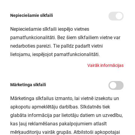
Nepieciešamie sīkfaili
Nepieciešamie sīkfaili iespējo vietnes
/
Sākums
LS V-500/840/5 30X1 G2 LEDV
pamatfunkcionalitāti. Bez šiem sīkfailiem vietne var
LS V-500/840/5 30X1 G2 LEDV
nedarboties pareizi. Tie palīdz padarīt vietni
LEDVANCE / 4058075707832
lietojamu, iespējojot pamatfunkcionalitāti.
V
a
i
r
ā
k
i
n
f
o
r
m
ā
c
i
j
a
s
Mārketinga sīkfaili
Mārketinga sīkfailus izmanto, lai vietnē izsekotu un
apkopotu apmeklētāju darbības. Sīkdatnēs tiek
glabāta informācija par lietotāju datiem un uzvedību,
kas ļauj reklamēšanas pakalpojumiem atlasīt
mērķauditoriju vairāk grupās. Atbilstoši apkopotajai