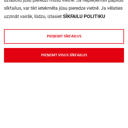
uzlabotu jūsu pieredzi mūsu vietnē. Ja nepieņemsit papildu
Daudzums iepakojumā:
1
sīkfailus, var tikt ietekmēta jūsu pieredze vietnē. Ja vēlaties
SĪKFAILU POLITIKU
uzzināt vairāk, lūdzu, izlasiet
P
I
E
Ņ
E
M
T
S
Ī
K
F
A
I
L
U
S
P
I
E
Ņ
E
M
T
V
I
S
U
S
S
Ī
K
F
A
I
L
U
S
Par Mums
Piegāde
Kontakti
Preču reklamācijas un atsauksmes
PP