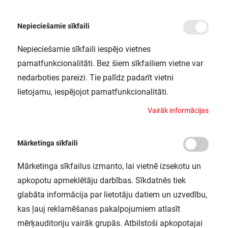
Nepieciešamie sīkfaili
Nepieciešamie sīkfaili iespējo vietnes
/
Sākums
LUNETTA GLOW WT 6XBLI1 LEDV
pamatfunkcionalitāti. Bez šiem sīkfailiem vietne var
LUNETTA GLOW WT 6XBLI1 LEDV
nedarboties pareizi. Tie palīdz padarīt vietni
LEDVANCE / 4058075266766
lietojamu, iespējojot pamatfunkcionalitāti.
V
a
i
r
ā
k
i
n
f
o
r
m
ā
c
i
j
a
s
Mārketinga sīkfaili
Mārketinga sīkfailus izmanto, lai vietnē izsekotu un
apkopotu apmeklētāju darbības. Sīkdatnēs tiek
glabāta informācija par lietotāju datiem un uzvedību,
kas ļauj reklamēšanas pakalpojumiem atlasīt
mērķauditoriju vairāk grupās. Atbilstoši apkopotajai