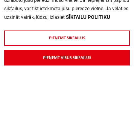
uzlabotu jūsu pieredzi mūsu vietnē. Ja nepieņemsit papildu
sīkfailus, var tikt ietekmēta jūsu pieredze vietnē. Ja vēlaties
SĪKFAILU POLITIKU
uzzināt vairāk, lūdzu, izlasiet
P
I
E
Ņ
E
M
T
S
Ī
K
F
A
I
L
U
S
Par Mums
P
I
E
Ņ
E
M
T
V
I
S
U
S
S
Ī
K
F
A
I
L
U
S
Piegāde
Kontakti
Preču reklamācijas un atsauksmes
PP
Vebināri