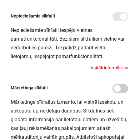
Nepieciešamie sīkfaili
Nepieciešamie sīkfaili iespējo vietnes
/
Sākums
LUNETTA ROUND LEDV
pamatfunkcionalitāti. Bez šiem sīkfailiem vietne var
LUNETTA ROUND LEDV
nedarboties pareizi. Tie palīdz padarīt vietni
LEDVANCE / 4058075266827
lietojamu, iespējojot pamatfunkcionalitāti.
V
a
i
r
ā
k
i
n
f
o
r
m
ā
c
i
j
a
s
Mārketinga sīkfaili
Mārketinga sīkfailus izmanto, lai vietnē izsekotu un
apkopotu apmeklētāju darbības. Sīkdatnēs tiek
glabāta informācija par lietotāju datiem un uzvedību,
kas ļauj reklamēšanas pakalpojumiem atlasīt
mērķauditoriju vairāk grupās. Atbilstoši apkopotajai