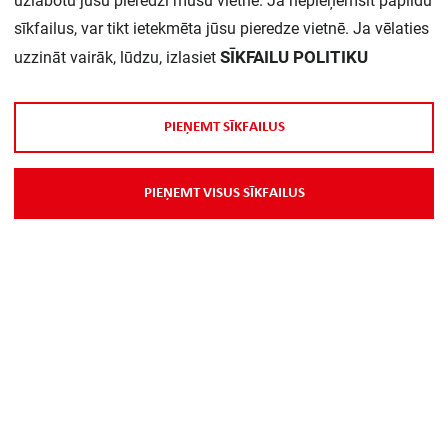
uzlabotu jūsu pieredzi mūsu vietnē. Ja nepieņemsit papildu
sīkfailus, var tikt ietekmēta jūsu pieredze vietnē. Ja vēlaties
SĪKFAILU POLITIKU
uzzināt vairāk, lūdzu, izlasiet
P
I
E
Ņ
E
M
T
S
Ī
K
F
A
I
L
U
S
Par Mums
P
I
E
Ņ
E
M
T
V
I
S
U
S
S
Ī
K
F
A
I
L
U
S
Piegāde
Kontakti
Preču reklamācijas un atsauksmes
PP
Vebināri