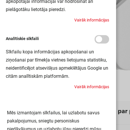
apkopotajai informācijai var nodrošināt arī
pielāgotāku lietotāja pieredzi.
V
a
i
r
ā
k
i
n
f
o
r
m
ā
c
i
j
a
s
Analītiskie sīkfaili
Sīkfailu kopa informācijas apkopošanai un
ziņošanai par tīmekļa vietnes lietojuma statistiku,
neidentificējot atsevišķus apmeklētājus Google un
citām analītiskām platformām.
V
a
i
r
ā
k
i
n
f
o
r
m
ā
c
i
j
a
s
I
n
f
o
r
m
ā
c
i
j
a
p
a
r
Mēs izmantojam sīkfailus, lai uzlabotu savus
pakalpojumus, sniegtu personiskus
piedāvājumus un uzlabotu jūsu pieredzi mūsu