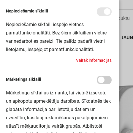
Nepieciešamie sīkfaili
Nepieciešamie sīkfaili iespējo vietnes
pamatfunkcionalitāti. Bez šiem sīkfailiem vietne
AUGUSTA DĪLS
JAU
var nedarboties pareizi. Tie palīdz padarīt vietni
lietojamu, iespējojot pamatfunkcionalitāti.
Sākums
LUNETTA WAVE WT LEDV
V
a
i
r
ā
k
i
n
f
o
r
m
ā
c
i
j
a
s
Mārketinga sīkfaili
Mārketinga sīkfailus izmanto, lai vietnē izsekotu
un apkopotu apmeklētāju darbības. Sīkdatnēs tiek
glabāta informācija par lietotāju datiem un
uzvedību, kas ļauj reklamēšanas pakalpojumiem
atlasīt mērķauditoriju vairāk grupās. Atbilstoši