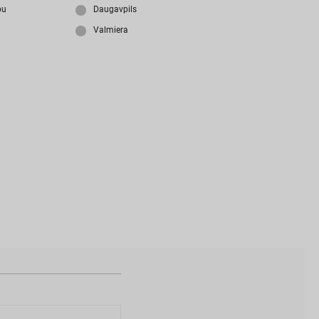
i
z
m
i
r
s
i
p
a
r
o
l
i
?
bu
Daugavpils
Valmiera
N
a
v
i
z
v
e
i
d
o
t
s
l
i
e
t
o
t
ā
j
a
k
o
n
t
s
?
I
Z
V
E
I
D
O
T
P
R
O
F
I
L
U