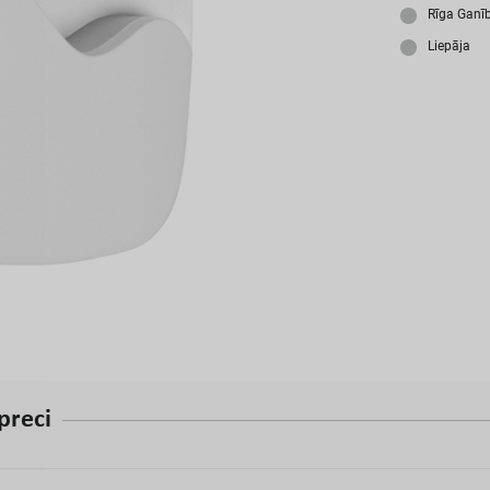
A
Rīga Ganī
Liepāja
p
r
e
c
i