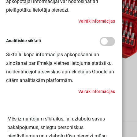
apkopotajai informācijai var nodrošināt arī
pielāgotāku lietotāja pieredzi.
V
a
i
r
ā
k
i
n
f
o
r
m
ā
c
i
j
a
s
Analītiskie sīkfaili
Sīkfailu kopa informācijas apkopošanai un
ziņošanai par tīmekļa vietnes lietojuma statistiku,
neidentificējot atsevišķus apmeklētājus Google un
citām analītiskām platformām.
V
a
i
r
ā
k
i
n
f
o
r
m
ā
c
i
j
a
s
Mēs izmantojam sīkfailus, lai uzlabotu savus
A
k
s
e
s
u
ā
r
i
pakalpojumus, sniegtu personiskus
piedāvājumus un uzlabotu jūsu pieredzi mūsu