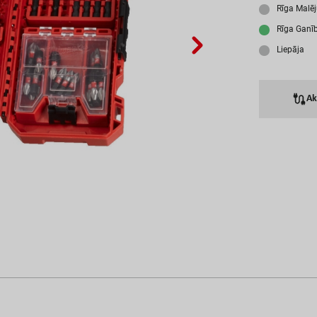
A
Rīga Malē
Rīga Ganī
Liepāja
A