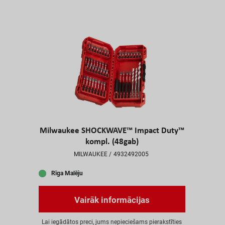
Milwaukee SHOCKWAVE™ Impact Duty™
kompl. (48gab)
MILWAUKEE
4932492005
Rīga Malēju
V
a
i
r
ā
k
i
n
f
o
r
m
ā
c
i
j
a
s
L
a
i
i
e
g
ā
d
ā
t
o
s
p
r
e
c
i
,
j
u
m
s
n
e
p
i
e
c
i
e
š
a
m
s
p
i
e
r
a
k
s
t
ī
t
i
e
s