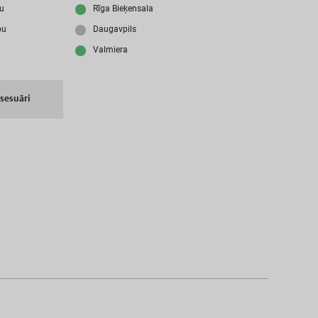
i
z
m
i
r
s
i
p
a
r
o
l
i
?
ju
Rīga Bieķensala
bu
Daugavpils
Valmiera
N
a
v
i
z
v
e
i
d
o
t
s
l
i
e
t
o
t
ā
j
a
k
o
n
t
s
?
I
Z
V
E
I
D
O
T
P
R
O
F
I
L
U
k
s
e
s
u
ā
r
i