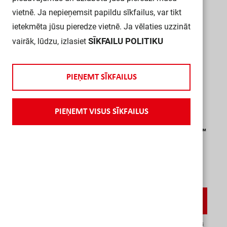
vietnē. Ja nepieņemsit papildu sīkfailus, var tikt
ietekmēta jūsu pieredze vietnē. Ja vēlaties uzzināt
SĪKFAILU POLITIKU
vairāk, lūdzu, izlasiet
P
I
E
Ņ
E
M
T
S
Ī
K
F
A
I
L
U
S
P
I
E
Ņ
E
M
T
V
I
S
U
S
S
Ī
K
F
A
I
L
U
S
Milwaukee SHOCKWAVE™ Impact Duty™
kompl. (40gab)
MILWAUKEE
4932492004
Rīga Malēju
V
a
i
r
ā
k
i
n
f
o
r
m
ā
c
i
j
a
s
L
a
i
i
e
g
ā
d
ā
t
o
s
p
r
e
c
i
,
j
u
m
s
n
e
p
i
e
c
i
e
š
a
m
s
p
i
e
r
a
k
s
t
ī
t
i
e
s