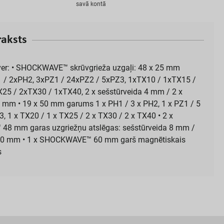
s
a
v
ā
k
o
n
t
ā
r
a
k
s
t
s
ver: • SHOCKWAVE™ skrūvgrieža uzgaļi: 48 x 25 mm
/ 2xPH2, 3xPZ1 / 24xPZ2 / 5xPZ3, 1xTX10 / 1xTX15 /
25 / 2xTX30 / 1xTX40, 2 x sešstūrveida 4 mm / 2 x
5 mm • 19 x 50 mm garums 1 x PH1 / 3 x PH2, 1 x PZ1 / 5
3, 1 x TX20 / 1 x TX25 / 2 x TX30 / 2 x TX40 • 2 x
8 mm garas uzgriežņu atslēgas: sešstūrveida 8 mm /
 10 mm • 1 x SHOCKWAVE™ 60 mm garš magnētiskais
s