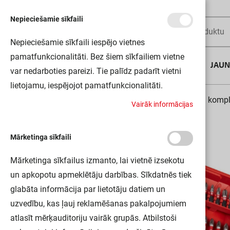
Nepieciešamie sīkfaili
Nepieciešamie sīkfaili iespējo vietnes
pamatfunkcionalitāti. Bez šiem sīkfailiem vietne
AUGUSTA DĪLS
JAU
var nedarboties pareizi. Tie palīdz padarīt vietni
lietojamu, iespējojot pamatfunkcionalitāti.
Sākums
Rokas instrumenti
Skrūvgriežu uzgaļu kompl
V
a
i
r
ā
k
i
n
f
o
r
m
ā
c
i
j
a
s
Mārketinga sīkfaili
Mārketinga sīkfailus izmanto, lai vietnē izsekotu
un apkopotu apmeklētāju darbības. Sīkdatnēs tiek
glabāta informācija par lietotāju datiem un
uzvedību, kas ļauj reklamēšanas pakalpojumiem
atlasīt mērķauditoriju vairāk grupās. Atbilstoši