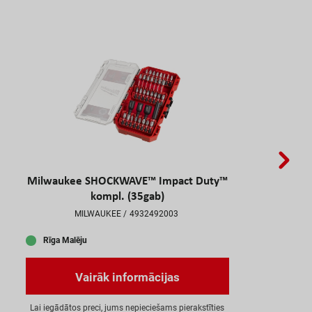
Milwaukee SHOCKWAVE™ Impact Duty™
kompl. (35gab)
MILWAUKEE
4932492003
Rīga Malēju
V
a
i
r
ā
k
i
n
f
o
r
m
ā
c
i
j
a
s
L
a
i
i
e
g
ā
d
ā
t
o
s
p
r
e
c
i
,
j
u
m
s
n
e
p
i
e
c
i
e
š
a
m
s
p
i
e
r
a
k
s
t
ī
t
i
e
s