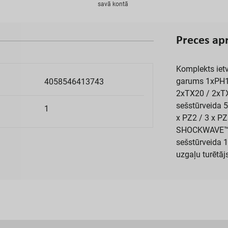
s
a
v
ā
k
o
n
t
ā
P
r
e
c
e
s
a
p
Komplekts iet
garums 1xPH1 
4058546413743
2xTX20 / 2xTX
sešstūrveida 
1
x PZ2 / 3 x PZ
SHOCKWAVE™ 4
sešstūrveida
uzgaļu turētāj