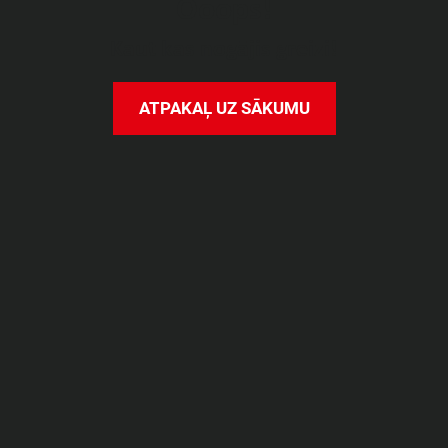
O
o
o
p
s
!
K
a
u
t
k
a
s
n
o
g
ā
j
i
s
g
r
e
i
z
i
!
A
T
P
A
K
A
Ļ
U
Z
S
Ā
K
U
M
U