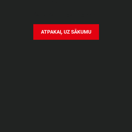
O
o
o
p
s
!
K
a
u
t
k
a
s
n
o
g
ā
j
i
s
g
r
e
i
z
i
!
A
T
P
A
K
A
Ļ
U
Z
S
Ā
K
U
M
U