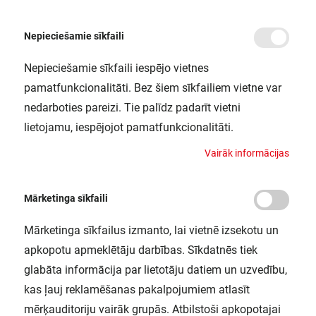
Nepieciešamie sīkfaili
Nepieciešamie sīkfaili iespējo vietnes
/
/
Sākums
Elektroenerģijas un darba stundu skaitītāji
Elektroenerģijas kWh skaitīt
pamatfunkcionalitāti. Bez šiem sīkfailiem vietne var
Multimetrs M4M30 Modbus
nedarboties pareizi. Tie palīdz padarīt vietni
ABB / 2CSG274761R4051
lietojamu, iespējojot pamatfunkcionalitāti.
V
a
i
r
ā
k
i
n
f
o
r
m
ā
c
i
j
a
s
Mārketinga sīkfaili
Mārketinga sīkfailus izmanto, lai vietnē izsekotu un
apkopotu apmeklētāju darbības. Sīkdatnēs tiek
glabāta informācija par lietotāju datiem un uzvedību,
kas ļauj reklamēšanas pakalpojumiem atlasīt
mērķauditoriju vairāk grupās. Atbilstoši apkopotajai