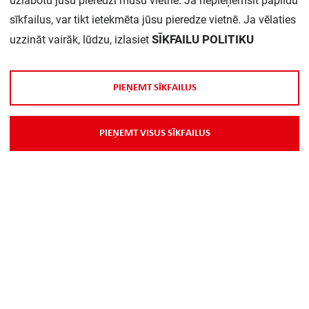
uzlabotu jūsu pieredzi mūsu vietnē. Ja nepieņemsit papildu
sīkfailus, var tikt ietekmēta jūsu pieredze vietnē. Ja vēlaties
Daudzums iepakojumā:
1
SĪKFAILU POLITIKU
uzzināt vairāk, lūdzu, izlasiet
P
I
E
Ņ
E
M
T
S
Ī
K
F
A
I
L
U
S
P
I
E
Ņ
E
M
T
V
I
S
U
S
S
Ī
K
F
A
I
L
U
S
Par Mums
Piegāde
Kontakti
Preču reklamācijas un atsauksmes