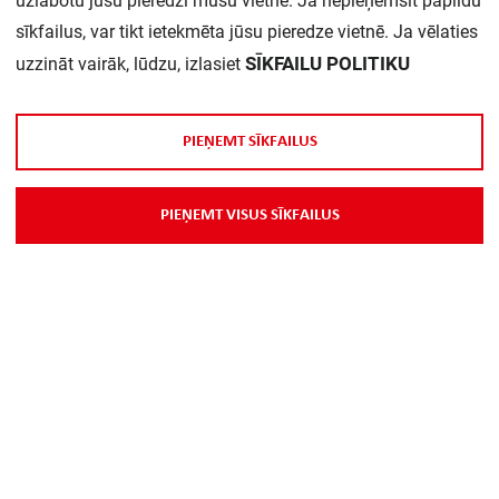
uzlabotu jūsu pieredzi mūsu vietnē. Ja nepieņemsit papildu
sīkfailus, var tikt ietekmēta jūsu pieredze vietnē. Ja vēlaties
SĪKFAILU POLITIKU
uzzināt vairāk, lūdzu, izlasiet
P
I
E
Ņ
E
M
T
S
Ī
K
F
A
I
L
U
S
P
I
E
Ņ
E
M
T
V
I
S
U
S
S
Ī
K
F
A
I
L
U
S
Par Mums
Piegāde
Kontakti
Preču reklamācijas un atsauksmes
PP