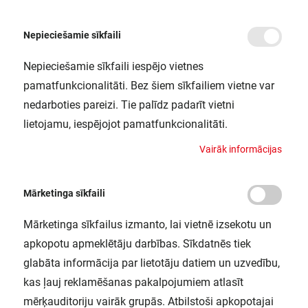
Nepieciešamie sīkfaili
Nepieciešamie sīkfaili iespējo vietnes
/
Sākums
NEON DIGITALFLEX 3M REMOTE RGB IP44LEDV
pamatfunkcionalitāti. Bez šiem sīkfailiem vietne var
NEON DIGITALFLEX 3M REMOTE
nedarboties pareizi. Tie palīdz padarīt vietni
RGB IP44LEDV
lietojamu, iespējojot pamatfunkcionalitāti.
LEDVANCE / 4058075504745
V
a
i
r
ā
k
i
n
f
o
r
m
ā
c
i
j
a
s
Mārketinga sīkfaili
Mārketinga sīkfailus izmanto, lai vietnē izsekotu un
apkopotu apmeklētāju darbības. Sīkdatnēs tiek
glabāta informācija par lietotāju datiem un uzvedību,
kas ļauj reklamēšanas pakalpojumiem atlasīt
mērķauditoriju vairāk grupās. Atbilstoši apkopotajai