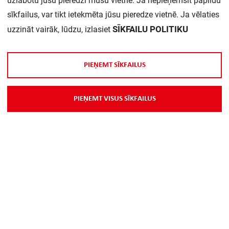
uzlabotu jūsu pieredzi mūsu vietnē. Ja nepieņemsit papildu
sīkfailus, var tikt ietekmēta jūsu pieredze vietnē. Ja vēlaties
SĪKFAILU POLITIKU
uzzināt vairāk, lūdzu, izlasiet
P
I
E
Ņ
E
M
T
S
Ī
K
F
A
I
L
U
S
P
I
E
Ņ
E
M
T
V
I
S
U
S
S
Ī
K
F
A
I
L
U
S
Par Mums
Piegāde
Kontakti
Preču reklamācijas un atsauksmes
PP