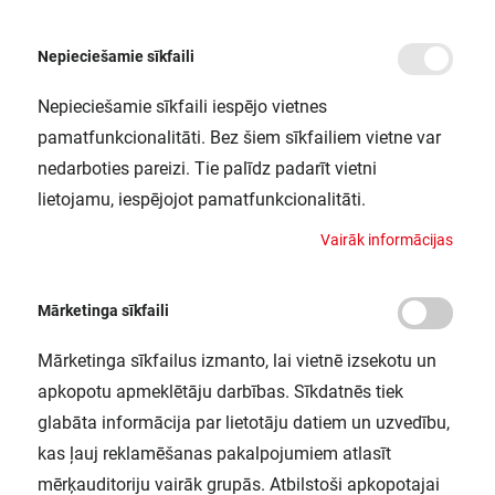
Nepieciešamie sīkfaili
Nepieciešamie sīkfaili iespējo vietnes
/
Sākums
NEON DIGITALFLEX 5M REMOTE RGB IP44LEDV
pamatfunkcionalitāti. Bez šiem sīkfailiem vietne var
NEON DIGITALFLEX 5M REMOTE
nedarboties pareizi. Tie palīdz padarīt vietni
RGB IP44LEDV
lietojamu, iespējojot pamatfunkcionalitāti.
LEDVANCE / 4058075504769
V
a
i
r
ā
k
i
n
f
o
r
m
ā
c
i
j
a
s
Mārketinga sīkfaili
Mārketinga sīkfailus izmanto, lai vietnē izsekotu un
apkopotu apmeklētāju darbības. Sīkdatnēs tiek
glabāta informācija par lietotāju datiem un uzvedību,
kas ļauj reklamēšanas pakalpojumiem atlasīt
mērķauditoriju vairāk grupās. Atbilstoši apkopotajai