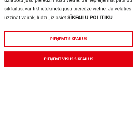
uzlabotu jūsu pieredzi mūsu vietnē. Ja nepieņemsit papildu
sīkfailus, var tikt ietekmēta jūsu pieredze vietnē. Ja vēlaties
SĪKFAILU POLITIKU
uzzināt vairāk, lūdzu, izlasiet
P
I
E
Ņ
E
M
T
S
Ī
K
F
A
I
L
U
S
Par Mums
P
I
E
Ņ
E
M
T
V
I
S
U
S
S
Ī
K
F
A
I
L
U
S
Piegāde
Kontakti
Preču reklamācijas un atsauksmes
PP
Vebināri