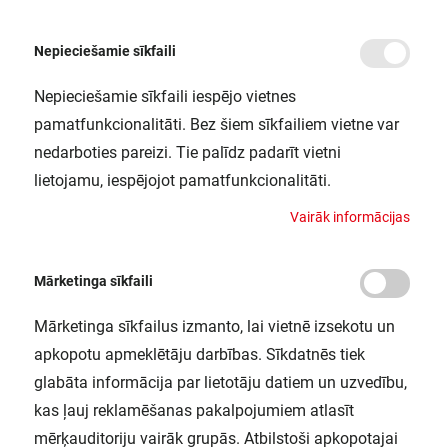
Nepieciešamie sīkfaili
Nepieciešamie sīkfaili iespējo vietnes
/
Sākums
NEON FLEX 3M 3000K IP44 LEDV
pamatfunkcionalitāti. Bez šiem sīkfailiem vietne var
NEON FLEX 3M 3000K IP44 LEDV
nedarboties pareizi. Tie palīdz padarīt vietni
LEDVANCE / 4058075504707
lietojamu, iespējojot pamatfunkcionalitāti.
V
a
i
r
ā
k
i
n
f
o
r
m
ā
c
i
j
a
s
Mārketinga sīkfaili
Mārketinga sīkfailus izmanto, lai vietnē izsekotu un
apkopotu apmeklētāju darbības. Sīkdatnēs tiek
glabāta informācija par lietotāju datiem un uzvedību,
kas ļauj reklamēšanas pakalpojumiem atlasīt
mērķauditoriju vairāk grupās. Atbilstoši apkopotajai