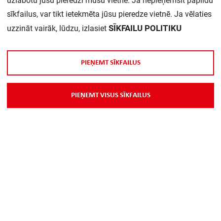
uzlabotu jūsu pieredzi mūsu vietnē. Ja nepieņemsit papildu
sīkfailus, var tikt ietekmēta jūsu pieredze vietnē. Ja vēlaties
SĪKFAILU POLITIKU
uzzināt vairāk, lūdzu, izlasiet
P
I
E
Ņ
E
M
T
S
Ī
K
F
A
I
L
U
S
Par Mums
P
I
E
Ņ
E
M
T
V
I
S
U
S
S
Ī
K
F
A
I
L
U
S
Piegāde
Kontakti
Preču reklamācijas un atsauksmes
PP
Vebināri