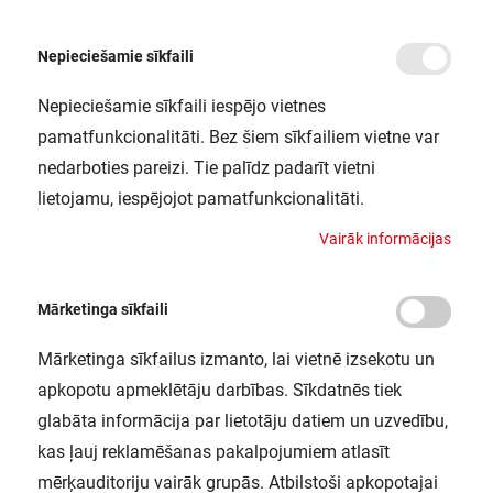
Nepieciešamie sīkfaili
Nepieciešamie sīkfaili iespējo vietnes
/
Sākums
NIGHTLUX CEILING WT LEDV
pamatfunkcionalitāti. Bez šiem sīkfailiem vietne var
NIGHTLUX CEILING WT LEDV
nedarboties pareizi. Tie palīdz padarīt vietni
LEDVANCE / 4058075270886
lietojamu, iespējojot pamatfunkcionalitāti.
V
a
i
r
ā
k
i
n
f
o
r
m
ā
c
i
j
a
s
Mārketinga sīkfaili
Mārketinga sīkfailus izmanto, lai vietnē izsekotu un
apkopotu apmeklētāju darbības. Sīkdatnēs tiek
glabāta informācija par lietotāju datiem un uzvedību,
kas ļauj reklamēšanas pakalpojumiem atlasīt
mērķauditoriju vairāk grupās. Atbilstoši apkopotajai