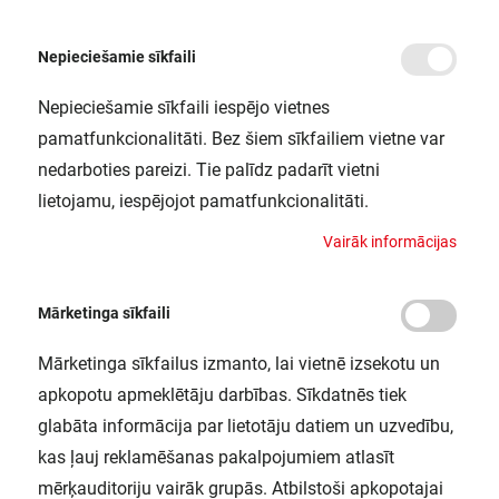
Nepieciešamie sīkfaili
Nepieciešamie sīkfaili iespējo vietnes
/
Sākums
NIGHTLUX STAIR SI 6XBLI1 LEDV
pamatfunkcionalitāti. Bez šiem sīkfailiem vietne var
NIGHTLUX STAIR SI 6XBLI1 LEDV
nedarboties pareizi. Tie palīdz padarīt vietni
LEDVANCE / 4058075260757
lietojamu, iespējojot pamatfunkcionalitāti.
V
a
i
r
ā
k
i
n
f
o
r
m
ā
c
i
j
a
s
Mārketinga sīkfaili
Mārketinga sīkfailus izmanto, lai vietnē izsekotu un
apkopotu apmeklētāju darbības. Sīkdatnēs tiek
glabāta informācija par lietotāju datiem un uzvedību,
kas ļauj reklamēšanas pakalpojumiem atlasīt
mērķauditoriju vairāk grupās. Atbilstoši apkopotajai