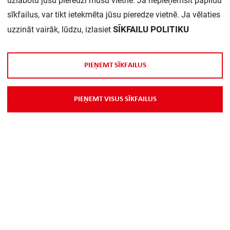
uzlabotu jūsu pieredzi mūsu vietnē. Ja nepieņemsit papildu
sīkfailus, var tikt ietekmēta jūsu pieredze vietnē. Ja vēlaties
SĪKFAILU POLITIKU
uzzināt vairāk, lūdzu, izlasiet
P
I
E
Ņ
E
M
T
S
Ī
K
F
A
I
L
U
S
Par Mums
P
I
E
Ņ
E
M
T
V
I
S
U
S
S
Ī
K
F
A
I
L
U
S
Piegāde
Kontakti
Preču reklamācijas un atsauksmes
PP
Vebināri