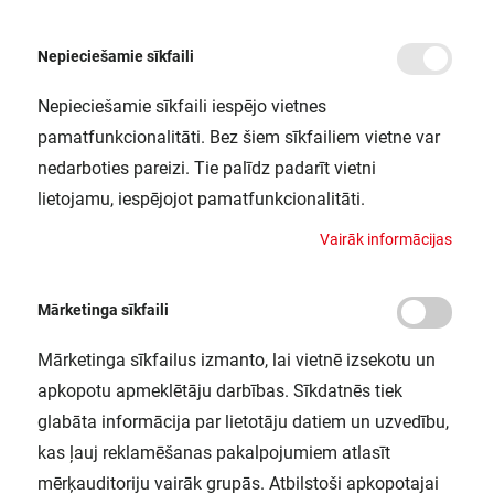
Nepieciešamie sīkfaili
Nepieciešamie sīkfaili iespējo vietnes
/
Sākums
NIGHTLUX TORCH SI LEDV
pamatfunkcionalitāti. Bez šiem sīkfailiem vietne var
NIGHTLUX TORCH SI LEDV
nedarboties pareizi. Tie palīdz padarīt vietni
LEDVANCE / 4058075260719
lietojamu, iespējojot pamatfunkcionalitāti.
V
a
i
r
ā
k
i
n
f
o
r
m
ā
c
i
j
a
s
Mārketinga sīkfaili
Mārketinga sīkfailus izmanto, lai vietnē izsekotu un
apkopotu apmeklētāju darbības. Sīkdatnēs tiek
glabāta informācija par lietotāju datiem un uzvedību,
kas ļauj reklamēšanas pakalpojumiem atlasīt
mērķauditoriju vairāk grupās. Atbilstoši apkopotajai