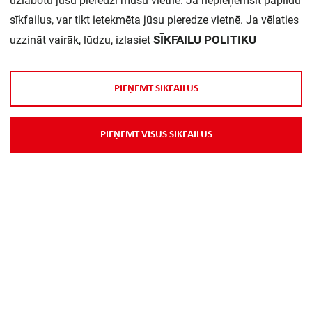
uzlabotu jūsu pieredzi mūsu vietnē. Ja nepieņemsit papildu
sīkfailus, var tikt ietekmēta jūsu pieredze vietnē. Ja vēlaties
SĪKFAILU POLITIKU
uzzināt vairāk, lūdzu, izlasiet
P
I
E
Ņ
E
M
T
S
Ī
K
F
A
I
L
U
S
Par Mums
P
I
E
Ņ
E
M
T
V
I
S
U
S
S
Ī
K
F
A
I
L
U
S
Piegāde
Kontakti
Preču reklamācijas un atsauksmes
PP
Vebināri