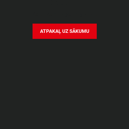
O
o
o
p
s
!
K
a
u
t
k
a
s
n
o
g
ā
j
i
s
g
r
e
i
z
i
!
A
T
P
A
K
A
Ļ
U
Z
S
Ā
K
U
M
U