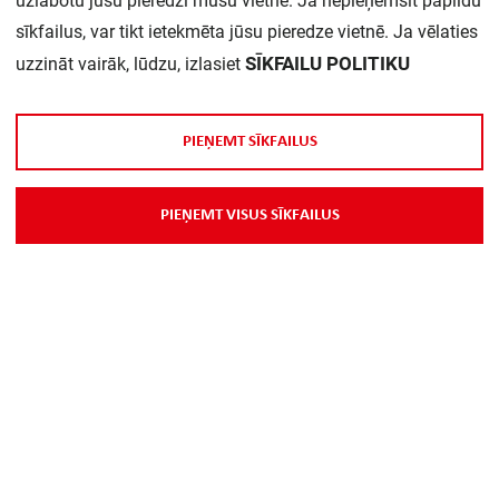
uzlabotu jūsu pieredzi mūsu vietnē. Ja nepieņemsit papildu
sīkfailus, var tikt ietekmēta jūsu pieredze vietnē. Ja vēlaties
SĪKFAILU POLITIKU
uzzināt vairāk, lūdzu, izlasiet
P
I
E
Ņ
E
M
T
S
Ī
K
F
A
I
L
U
S
P
I
E
Ņ
E
M
T
V
I
S
U
S
S
Ī
K
F
A
I
L
U
S
Par Mums
Piegāde
Kontakti
Preču reklamācijas un atsauksmes
PP