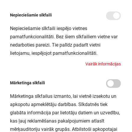
Nepieciešamie sīkfaili
Nepieciešamie sīkfaili iespējo vietnes
/
Sākums
ORBIS BERLIN 490MM 36W 830 BK LEDV
pamatfunkcionalitāti. Bez šiem sīkfailiem vietne var
ORBIS BERLIN 490MM 36W 830 BK
nedarboties pareizi. Tie palīdz padarīt vietni
LEDV
lietojamu, iespējojot pamatfunkcionalitāti.
LEDVANCE / 4058075829367
V
a
i
r
ā
k
i
n
f
o
r
m
ā
c
i
j
a
s
Mārketinga sīkfaili
Mārketinga sīkfailus izmanto, lai vietnē izsekotu un
apkopotu apmeklētāju darbības. Sīkdatnēs tiek
glabāta informācija par lietotāju datiem un uzvedību,
kas ļauj reklamēšanas pakalpojumiem atlasīt
mērķauditoriju vairāk grupās. Atbilstoši apkopotajai