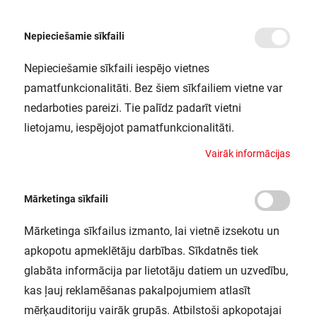
Nepieciešamie sīkfaili
Nepieciešamie sīkfaili iespējo vietnes
/
Sākums
OT 100/220-240/24 P 10X1 OSRAM
pamatfunkcionalitāti. Bez šiem sīkfailiem vietne var
OT 100/220-240/24 P 10X1 OSRAM
nedarboties pareizi. Tie palīdz padarīt vietni
LEDVANCE / 4052899545984
lietojamu, iespējojot pamatfunkcionalitāti.
V
a
i
r
ā
k
i
n
f
o
r
m
ā
c
i
j
a
s
Mārketinga sīkfaili
Mārketinga sīkfailus izmanto, lai vietnē izsekotu un
apkopotu apmeklētāju darbības. Sīkdatnēs tiek
glabāta informācija par lietotāju datiem un uzvedību,
kas ļauj reklamēšanas pakalpojumiem atlasīt
mērķauditoriju vairāk grupās. Atbilstoši apkopotajai