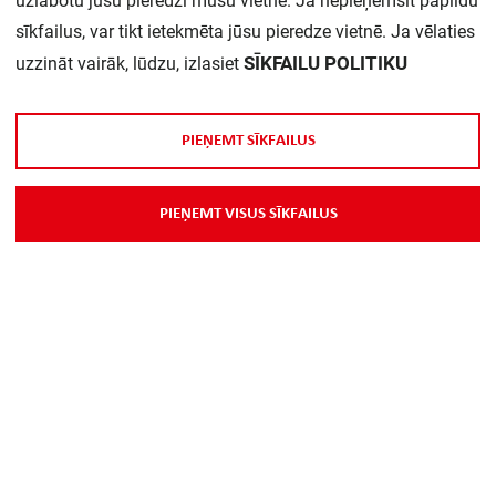
uzlabotu jūsu pieredzi mūsu vietnē. Ja nepieņemsit papildu
Daudzums iepakojumā:
1
sīkfailus, var tikt ietekmēta jūsu pieredze vietnē. Ja vēlaties
SĪKFAILU POLITIKU
uzzināt vairāk, lūdzu, izlasiet
P
I
E
Ņ
E
M
T
S
Ī
K
F
A
I
L
U
S
P
I
E
Ņ
E
M
T
V
I
S
U
S
S
Ī
K
F
A
I
L
U
S
Par Mums
Piegāde
Kontakti
Preču reklamācijas un atsauksmes
PP