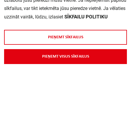
uzlabotu jūsu pieredzi mūsu vietnē. Ja nepieņemsit papildu
sīkfailus, var tikt ietekmēta jūsu pieredze vietnē. Ja vēlaties
SĪKFAILU POLITIKU
uzzināt vairāk, lūdzu, izlasiet
P
I
E
Ņ
E
M
T
S
Ī
K
F
A
I
L
U
S
P
I
E
Ņ
E
M
T
V
I
S
U
S
S
Ī
K
F
A
I
L
U
S
Par Mums
Piegāde
Kontakti
Preču reklamācijas un atsauksmes
PP