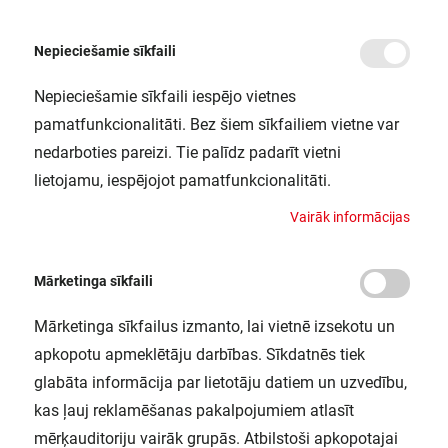
Nepieciešamie sīkfaili
Nepieciešamie sīkfaili iespējo vietnes
/
Sākums
OT 50/120-277/800 2DIMLT2 P DIMVS20OSRAM
pamatfunkcionalitāti. Bez šiem sīkfailiem vietne var
OT 50/120-277/800 2DIMLT2 P
nedarboties pareizi. Tie palīdz padarīt vietni
DIMVS20OSRAM
lietojamu, iespējojot pamatfunkcionalitāti.
LEDVANCE / 4052899173781
V
a
i
r
ā
k
i
n
f
o
r
m
ā
c
i
j
a
s
Mārketinga sīkfaili
Mārketinga sīkfailus izmanto, lai vietnē izsekotu un
apkopotu apmeklētāju darbības. Sīkdatnēs tiek
glabāta informācija par lietotāju datiem un uzvedību,
kas ļauj reklamēšanas pakalpojumiem atlasīt
mērķauditoriju vairāk grupās. Atbilstoši apkopotajai