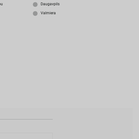
i
z
m
i
r
s
i
p
a
r
o
l
i
?
bu
Daugavpils
Valmiera
N
a
v
i
z
v
e
i
d
o
t
s
l
i
e
t
o
t
ā
j
a
k
o
n
t
s
?
I
Z
V
E
I
D
O
T
P
R
O
F
I
L
U