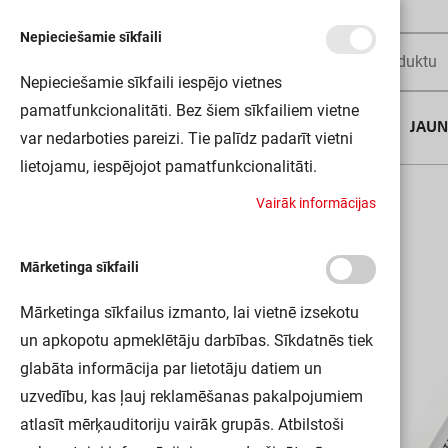
Nepieciešamie sīkfaili
Nepieciešamie sīkfaili iespējo vietnes
pamatfunkcionalitāti. Bez šiem sīkfailiem vietne
AUGUSTA DĪLS
JAU
var nedarboties pareizi. Tie palīdz padarīt vietni
lietojamu, iespējojot pamatfunkcionalitāti.
Sākums
OT DIM /10-24 VS20 OSRAM
V
a
i
r
ā
k
i
n
f
o
r
m
ā
c
i
j
a
s
Mārketinga sīkfaili
Mārketinga sīkfailus izmanto, lai vietnē izsekotu
un apkopotu apmeklētāju darbības. Sīkdatnēs tiek
glabāta informācija par lietotāju datiem un
uzvedību, kas ļauj reklamēšanas pakalpojumiem
atlasīt mērķauditoriju vairāk grupās. Atbilstoši