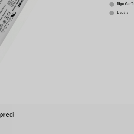
A
Rīga Ganī
Liepāja
p
r
e
c
i