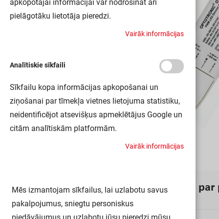
apkopotajai informācijai var nodrošināt arī
pielāgotāku lietotāja pieredzi.
V
a
i
r
ā
k
i
n
f
o
r
m
ā
c
i
j
a
s
Analītiskie sīkfaili
Sīkfailu kopa informācijas apkopošanai un
ziņošanai par tīmekļa vietnes lietojuma statistiku,
neidentificējot atsevišķus apmeklētājus Google un
citām analītiskām platformām.
V
a
i
r
ā
k
i
n
f
o
r
m
ā
c
i
j
a
s
I
n
f
o
r
m
ā
c
i
j
a
p
a
r
Mēs izmantojam sīkfailus, lai uzlabotu savus
pakalpojumus, sniegtu personiskus
piedāvājumus un uzlabotu jūsu pieredzi mūsu