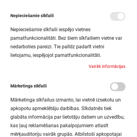
Nepieciešamie sīkfaili
Nepieciešamie sīkfaili iespējo vietnes
/
Sākums
OTI DALI 60/220-240/550DLT2LDIMUNV1
pamatfunkcionalitāti. Bez šiem sīkfailiem vietne var
OTI DALI 60/220-
nedarboties pareizi. Tie palīdz padarīt vietni
240/550DLT2LDIMUNV1
lietojamu, iespējojot pamatfunkcionalitāti.
LEDVANCE / 4052899494206
V
a
i
r
ā
k
i
n
f
o
r
m
ā
c
i
j
a
s
Mārketinga sīkfaili
Mārketinga sīkfailus izmanto, lai vietnē izsekotu un
apkopotu apmeklētāju darbības. Sīkdatnēs tiek
glabāta informācija par lietotāju datiem un uzvedību,
kas ļauj reklamēšanas pakalpojumiem atlasīt
mērķauditoriju vairāk grupās. Atbilstoši apkopotajai