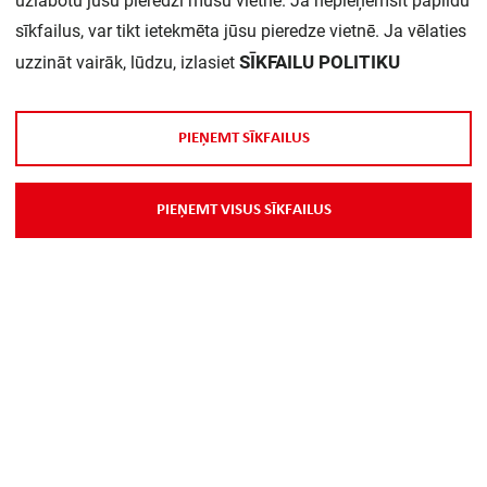
uzlabotu jūsu pieredzi mūsu vietnē. Ja nepieņemsit papildu
sīkfailus, var tikt ietekmēta jūsu pieredze vietnē. Ja vēlaties
SĪKFAILU POLITIKU
uzzināt vairāk, lūdzu, izlasiet
P
I
E
Ņ
E
M
T
S
Ī
K
F
A
I
L
U
S
P
I
E
Ņ
E
M
T
V
I
S
U
S
S
Ī
K
F
A
I
L
U
S
Par Mums
Piegāde
Kontakti
Preču reklamācijas un atsauksmes
PP