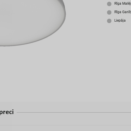
A
Rīga Malē
Rīga Ganī
Liepāja
p
r
e
c
i