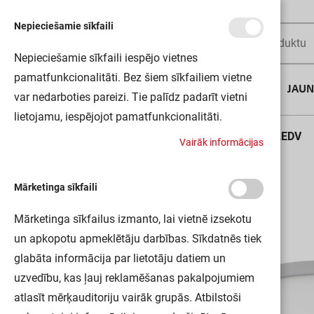
Nepieciešamie sīkfaili
Nepieciešamie sīkfaili iespējo vietnes
pamatfunkcionalitāti. Bez šiem sīkfailiem vietne
AUGUSTA DĪLS
JAU
var nedarboties pareizi. Tie palīdz padarīt vietni
lietojamu, iespējojot pamatfunkcionalitāti.
Sākums
PLANON FRAMELESS RD 300 19W 830 LEDV
V
a
i
r
ā
k
i
n
f
o
r
m
ā
c
i
j
a
s
Mārketinga sīkfaili
Mārketinga sīkfailus izmanto, lai vietnē izsekotu
un apkopotu apmeklētāju darbības. Sīkdatnēs tiek
glabāta informācija par lietotāju datiem un
uzvedību, kas ļauj reklamēšanas pakalpojumiem
atlasīt mērķauditoriju vairāk grupās. Atbilstoši