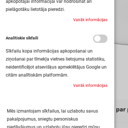
apkopotajai informācijai var nodrošināt arī
pielāgotāku lietotāja pieredzi.
V
a
i
r
ā
k
i
n
f
o
r
m
ā
c
i
j
a
s
Analītiskie sīkfaili
Sīkfailu kopa informācijas apkopošanai un
ziņošanai par tīmekļa vietnes lietojuma statistiku,
neidentificējot atsevišķus apmeklētājus Google un
citām analītiskām platformām.
V
a
i
r
ā
k
i
n
f
o
r
m
ā
c
i
j
a
s
I
n
f
o
r
m
ā
c
i
j
a
p
a
r
Mēs izmantojam sīkfailus, lai uzlabotu savus
pakalpojumus, sniegtu personiskus
piedāvājumus un uzlabotu jūsu pieredzi mūsu