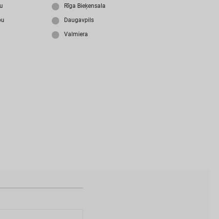
i
z
m
i
r
s
i
p
a
r
o
l
i
?
ju
Rīga Bieķensala
bu
Daugavpils
Valmiera
N
a
v
i
z
v
e
i
d
o
t
s
l
i
e
t
o
t
ā
j
a
k
o
n
t
s
?
I
Z
V
E
I
D
O
T
P
R
O
F
I
L
U