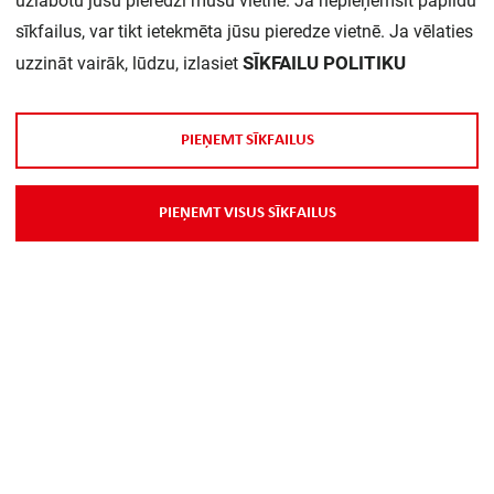
uzlabotu jūsu pieredzi mūsu vietnē. Ja nepieņemsit papildu
sīkfailus, var tikt ietekmēta jūsu pieredze vietnē. Ja vēlaties
SĪKFAILU POLITIKU
uzzināt vairāk, lūdzu, izlasiet
P
I
E
Ņ
E
M
T
S
Ī
K
F
A
I
L
U
S
P
I
E
Ņ
E
M
T
V
I
S
U
S
S
Ī
K
F
A
I
L
U
S
Par Mums
Piegāde
Kontakti
Preču reklamācijas un atsauksmes
PP