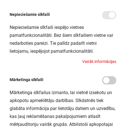
Nepieciešamie sīkfaili
Nepieciešamie sīkfaili iespējo vietnes
/
Sākums
PLANON FRAMELESS RD 450 28W 830 LEDV
pamatfunkcionalitāti. Bez šiem sīkfailiem vietne var
PLANON FRAMELESS RD 450 28W
nedarboties pareizi. Tie palīdz padarīt vietni
830 LEDV
lietojamu, iespējojot pamatfunkcionalitāti.
LEDVANCE / 4058075470736
V
a
i
r
ā
k
i
n
f
o
r
m
ā
c
i
j
a
s
Mārketinga sīkfaili
Mārketinga sīkfailus izmanto, lai vietnē izsekotu un
apkopotu apmeklētāju darbības. Sīkdatnēs tiek
glabāta informācija par lietotāju datiem un uzvedību,
kas ļauj reklamēšanas pakalpojumiem atlasīt
mērķauditoriju vairāk grupās. Atbilstoši apkopotajai